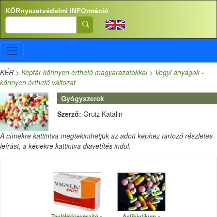
Ugrás a tartalomra
KÖRnyezetvédelmi INFOrmáció
Search
KÉR
>
Képtár könnyen érthető magyarázatokkal
>
Vegyi anyagok -
könnyen érthető változat
Gyógyszerek
Szerző:
Gruiz Katalin
A címekre kattintva megtekinthetjük az adott képhez tartozó részletes
leírást, a képekre kattintva diavetítés indul.
Táplálékkiegészítő
Antibiotikum