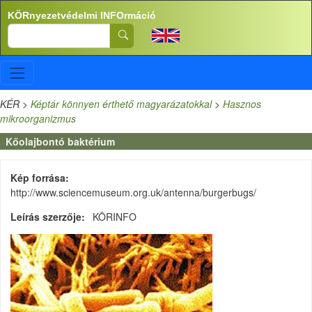
Ugrás a tartalomra
KÖRnyezetvédelmi INFOrmáció
Search
KÉR
>
Képtár könnyen érthető magyarázatokkal
>
Hasznos
mikroorganizmus
Kőolajbontó baktérium
Kép forrása
http://www.sciencemuseum.org.uk/antenna/burgerbugs/
Leírás szerzője
KÖRINFO