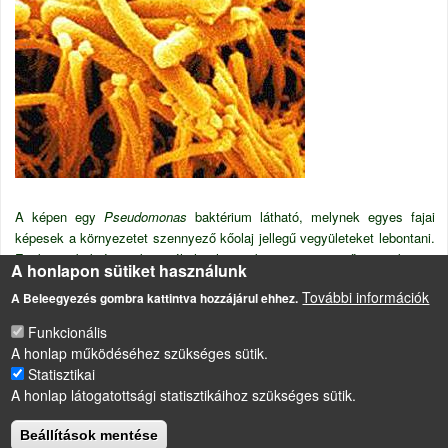
A képen egy
Pseudomonas
baktérium látható, melynek egyes fajai
képesek a környezetet szennyező kőolaj jellegű vegyületeket lebontani.
Ezek a baktériumok ezáltal eltüntetik a szennyezőanyagokat a
A honlapon sütiket használunk
környezetből.
További információk
A Beleegyezés gombra kattintva hozzájárul ehhez.
Hasznos mikroorganizmus
Funkcionális
A honlap működéséhez szükséges sütik.
Statisztikai
LÁBLÉC
A honlap látogatottsági statisztikáihoz szükséges sütik.
Impresszum
Sütikezelési szabályzat
Beállítások mentése