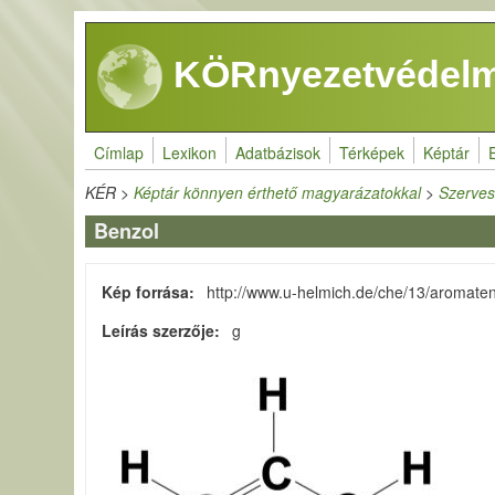
Ugrás a tartalomra
KÖRnyezetvédelm
Címlap
Lexikon
Adatbázisok
Térképek
Képtár
KÉR
>
Képtár könnyen érthető magyarázatokkal
>
Szerves
Benzol
Kép forrása
http://www.u-helmich.de/che/13/aromate
Leírás szerzője
g