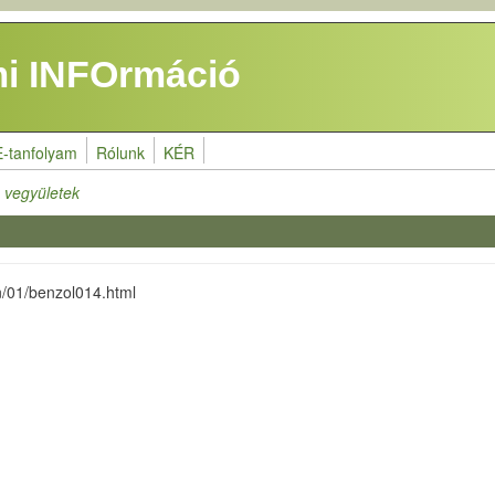
i INFOrmáció
E-tanfolyam
Rólunk
KÉR
 vegyületek
n/01/benzol014.html