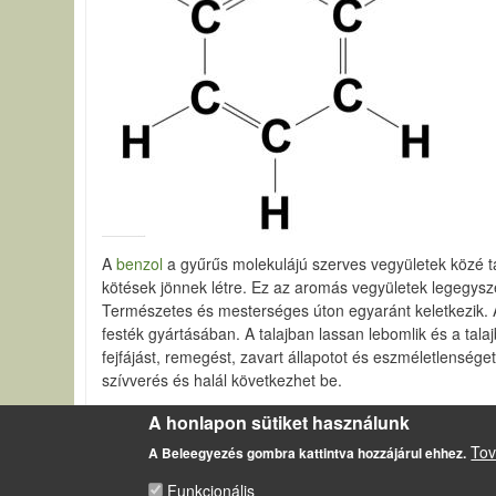
A
benzol
a gyűrűs molekulájú szerves vegyületek közé ta
kötések jönnek létre. Ez az aromás vegyületek legegyszer
Természetes és mesterséges úton egyaránt keletkezik. A 
festék gyártásában. A talajban lassan lebomlik és a tal
fejfájást, remegést, zavart állapotot és eszméletlenség
szívverés és halál következhet be.
Szerves vegyületek
A honlapon sütiket használunk
Tov
A Beleegyezés gombra kattintva hozzájárul ehhez.
Funkcionális