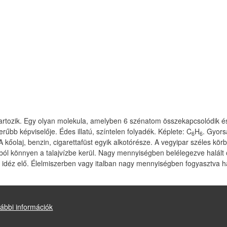
rtozik. Egy olyan molekula, amelyben 6 szénatom összekapcsolódik és 
űbb képviselője. Édes illatú, színtelen folyadék. Képlete: C
H
. Gyors
6
6
kőolaj, benzin, cigarettafüst egyik alkotórésze. A vegyipar széles kör
ajból könnyen a talajvízbe kerül. Nagy mennyiségben belélegezve halált
et idéz elő. Élelmiszerben vagy italban nagy mennyiségben fogyasztva h
ábbi információk