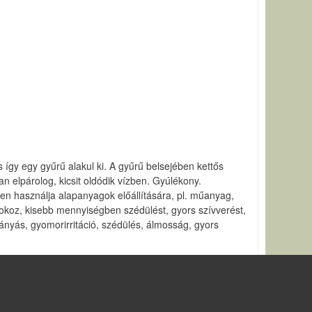
így egy gyűrű alakul ki. A gyűrű belsejében kettős
an elpárolog, kicsit oldódik vízben. Gyúlékony.
ben használja alapanyagok előállítására, pl. műanyag,
 okoz, kisebb mennyiségben szédülést, gyors szívverést,
ányás, gyomorirritáció, szédülés, álmosság, gyors