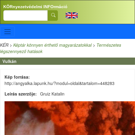
Ugrás a tartalomra
KÖRnyezetvédelmi INFOrmáció
Search
KÉR
>
Képtár könnyen érthető magyarázatokkal
>
Természetes
légszennyező hatások
Vulkán
Kép forrása
http://angyalka.lapunk.hu/?modul=oldal&tartalom=448283
Leírás szerzője
Gruiz Katalin