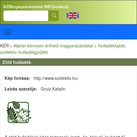
Ugrás a tartalomra
KÖRnyezetvédelmi INFOrmáció
Search
KÉR
>
Képtár könnyen érthető magyarázatokkal
>
Hulladékfajták,
szelektív hulladékgyűjtés
Zöld hulladék
Kép forrása
http://www.szelektiv.hu/
Leírás szerzője
Gruiz Katalin