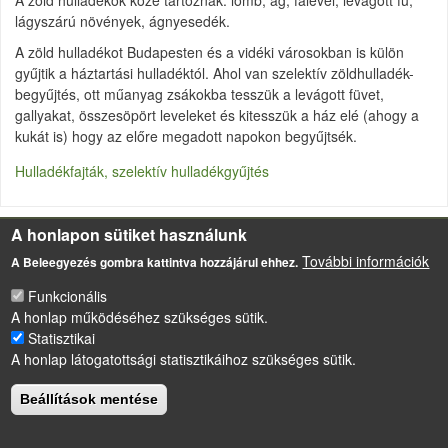
A zöld hulladékok közé tartoznak: lomb, ág, falevél, levágott fű,
lágyszárú növények, ágnyesedék.
A zöld hulladékot Budapesten és a vidéki városokban is külön
gyűjtik a háztartási hulladéktól. Ahol van szelektív zöldhulladék-
begyűjtés, ott műanyag zsákokba tesszük a levágott füvet,
gallyakat, összesöpört leveleket és kitesszük a ház elé (ahogy a
kukát is) hogy az előre megadott napokon begyűjtsék.
Hulladékfajták, szelektív hulladékgyűjtés
A honlapon sütiket használunk
LÁBLÉC
Impresszum
További információk
A Beleegyezés gombra kattintva hozzájárul ehhez.
Sütikezelési szabályzat
Funkcionális
A honlap működéséhez szükséges sütik.
Drupal
alapú webhely
Statisztikai
A honlap látogatottsági statisztikáihoz szükséges sütik.
Beállítások mentése