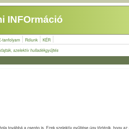
i INFOrmáció
E-tanfolyam
Rólunk
KÉR
fajták, szelektív hulladékgyűjtés
 tégla továbbá a cserép is. Ezek szelektív gyűjtése úgy történik, hogy 