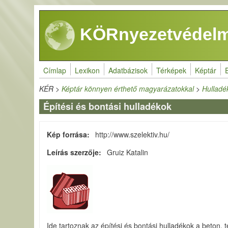
Ugrás a tartalomra
KÖRnyezetvédelm
Címlap
Lexikon
Adatbázisok
Térképek
Képtár
KÉR
>
Képtár könnyen érthető magyarázatokkal
>
Hulladék
Építési és bontási hulladékok
Kép forrása
http://www.szelektiv.hu/
Leírás szerzője
Gruiz Katalin
Ide tartoznak az építési és bontási hulladékok a beton,