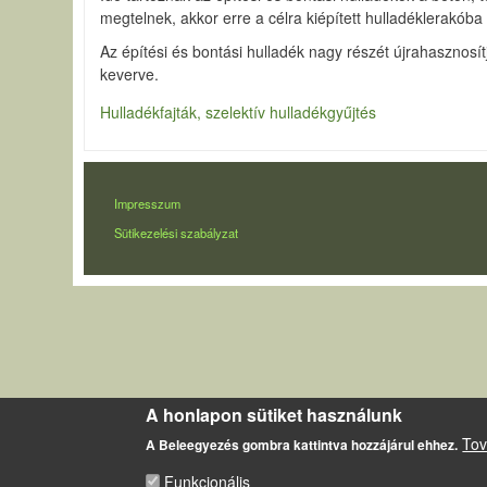
megtelnek, akkor erre a célra kiépített hulladéklerakóba s
Az építési és bontási hulladék nagy részét újrahasznos
keverve.
Hulladékfajták, szelektív hulladékgyűjtés
LÁBLÉC
Impresszum
Sütikezelési szabályzat
A honlapon sütiket használunk
Tov
A Beleegyezés gombra kattintva hozzájárul ehhez.
Funkcionális