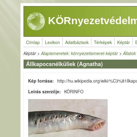
Ugrás a tartalomra
KÖRnyezetvédelm
Címlap
Lexikon
Adatbázisok
Térképek
Képtár
Képtár
>
Alapismeretek: környezetismeret-képtár
>
Állato
Állkapocsnélküliek (Agnatha)
Kép forrása
http://hu.wikipedia.org/wiki/%C3%81l
Leírás szerzője
KÖRINFO