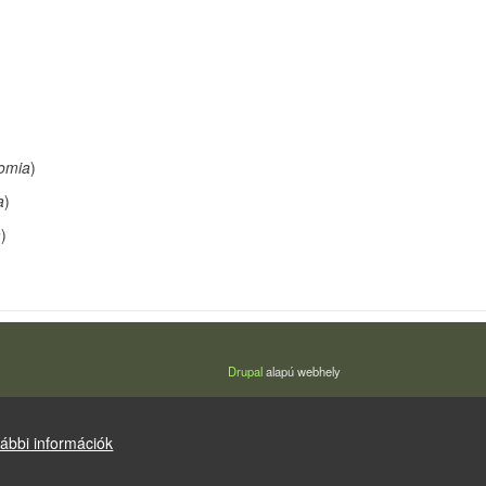
tomia
)
a
)
a
)
Drupal
alapú webhely
ábbi információk