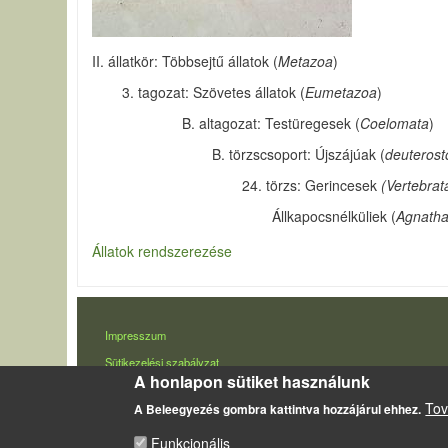
II. állatkör: Többsejtű állatok (
Metazoa
)
3. tagozat: Szövetes állatok (
Eumetazoa
)
B. altagozat: Testüregesek (
Coelomata
)
B. törzscsoport: Újszájúak (
deuteros
24. törzs: Gerincesek
(Vertebrat
Állkapocsnélküliek (
Agnath
Állatok rendszerezése
LÁBLÉC
Impresszum
Sütikezelési szabályzat
A honlapon sütiket használunk
Tov
A Beleegyezés gombra kattintva hozzájárul ehhez.
Funkcionális