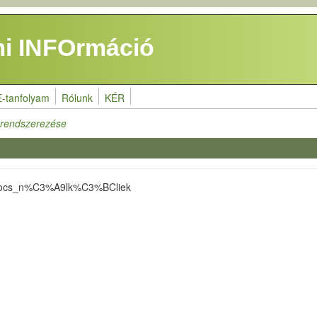
i INFOrmáció
E-tanfolyam
Rólunk
KÉR
k rendszerezése
lkapocs_n%C3%A9lk%C3%BCliek