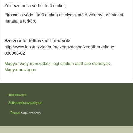
Zöld színnel a védett területeket,
Pirossal a védett területeken elhelyezkedő érzékeny területeket
mutataj a térkép.
Szerző által felhasznált források
http://www.tankonyvtar.hu/mezogazdasag/vedett-erzekeny-
080906-62
Magyar vagy nemzetközi jogi oltalom alatt álló élőhelyek
Magyarországon
LÁBLÉC
Impresszum
Sütikezelési szabályzat
Drupal
alapú webhely