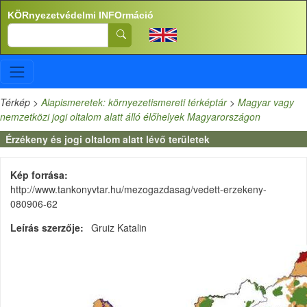
Ugrás a tartalomra
KÖRnyezetvédelmi INFOrmáció
Search
Térkép
>
Alapismeretek: környezetismereti térképtár
>
Magyar vagy
nemzetközi jogi oltalom alatt álló élőhelyek Magyarországon
Érzékeny és jogi oltalom alatt lévő területek
Kép forrása
http://www.tankonyvtar.hu/mezogazdasag/vedett-erzekeny-
080906-62
Leírás szerzője
Gruiz Katalin