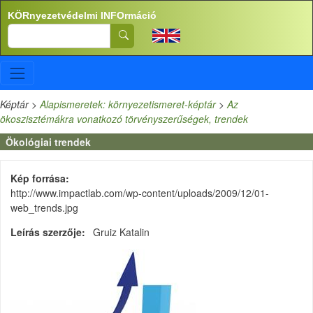
Ugrás a tartalomra
KÖRnyezetvédelmi INFOrmáció
Search
Képtár
>
Alapismeretek: környezetismeret-képtár
>
Az
ökoszisztémákra vonatkozó törvényszerűségek, trendek
Ökológiai trendek
Kép forrása
http://www.impactlab.com/wp-content/uploads/2009/12/01-
web_trends.jpg
Leírás szerzője
Gruiz Katalin