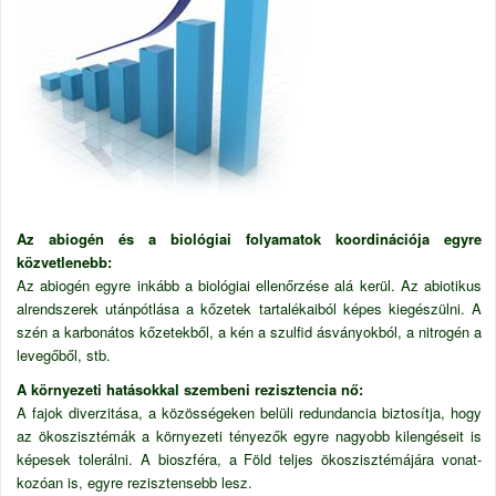
Az abiogén és a biológiai folyamatok koordinációja egyre
közvetlenebb:
Az abiogén egyre inkább a biológiai ellenőrzése alá kerül. Az abiotikus
alrendszerek utánpótlása a kőzetek tartalékaiból képes kiegészülni. A
szén a karbonátos kőzetekből, a kén a szulfid ásványokból, a nitrogén a
levegőből, stb.
A környezeti hatásokkal szembeni rezisztencia nő:
A fajok diverzitása, a közösségeken belüli redundancia biztosítja, hogy
az ökoszisztémák a környezeti tényezők egyre nagyobb kilengéseit is
képesek tolerálni. A bioszféra, a Föld teljes ökoszisztémájára vonat-
kozóan is, egyre rezisztensebb lesz.