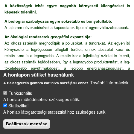
A közösségek tehát egyre nagyobb környezeti kilengéseket is
képesek tolerálni.
A biológiai szabályozás egyre sokrétűbb és bonyolultabb:
A fajszám növekedésével a kapcsolatok típusai egyre változatosabbak.
Az ökológiai rendszerek geográfiai expanziója:
Az ökoszisztémák meghódítják a pólusokat, a tundrákat. Az egyenlítő
környezete a legrégebben elfoglalt terület, ennek abszolút kora és
relatív kora is a legnagyobb. A relatív kor a fejlettségi szintet is jelenti,
az ökoszisztémák fejlődésében, így a legnagyobb produktivitást, a leg-
tökéletesebb együttműködést, a legjobb energiahasznosulást, a
A honlapon sütiket használunk
legnagyobb entrópiát.
További információk
A Beleegyezés gombra kattintva hozzájárul ehhez.
Az ökoszisztémákra vonatkozó törvényszerűségek, trendek
Funkcionális
A honlap működéséhez szükséges sütik.
Statisztikai
LÁBLÉC
Impresszum
A honlap látogatottsági statisztikáihoz szükséges sütik.
Sütikezelési szabályzat
Beállítások mentése
Drupal
alapú webhely