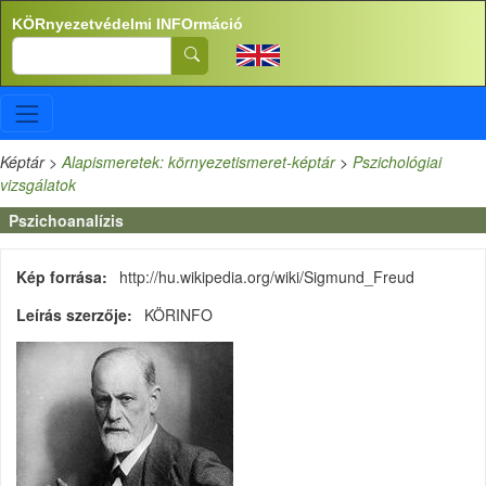
Ugrás a tartalomra
KÖRnyezetvédelmi INFOrmáció
Search
Képtár
>
Alapismeretek: környezetismeret-képtár
>
Pszichológiai
vizsgálatok
Pszichoanalízis
Kép forrása
http://hu.wikipedia.org/wiki/Sigmund_Freud
Leírás szerzője
KÖRINFO