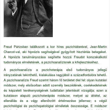
Freud
Párizsban
találkozott a kor híres pszichiáterével,
Jean-Martin
Charcot
-val, aki
hipnózis
segítségével gyógyított hisztériás betegeket.
A hipnózis tanulmányozása segítette hozzá Freudot korszakalkotó
tudományos elméletének, a
pszichoanalízisnek
a kifejlesztéséhez.
A pszichoanalízis a pszichoterápia első tudományos jellegű
irányzatának tekinthető, kialakulása nagyjából a századfordulóra tehető.
A pszichoanalízis Freud szerint három fő területet ölel fel: olyan kutatási
módszer, mely elsősorban adott személy beszédének, cselekedeteinek
és képzeleti tevékenységének tudattalan jelentését vizsgálja; ezen a
kutatáson alapuló pszichoterápiás módszer, melyet az áttétel, az
ellenállás és a vágy ellenőrzött értelmezése jellemez; s végül
pszichológiai és pszichopatológiai elméletek összessége. E módszer