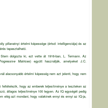
ély pillanatnyi
értelmi képessége
(értsd: intelligenciája) és az
érés tapasztalható.
ú
Stern
dolgozta ki, ezt vette át 1916-ban, L.
Termann
. Az
rogressive Matrices
) együtt használják, amelyeket
J.C.
osnál alacsonyabb értelmi képesség nem azt jelenti, hogy nem
 feltételezik, hogy az emberek teljesítménye a teszteken az
szó, átlagos teljesítménye 100 legyen. Az IQ egységét pedig
em elég azt mondani, hogy valakinek ennyi és ennyi az IQ-ja,