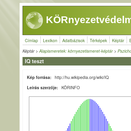
Ugrás a tartalomra
KÖRnyezetvédelm
Címlap
Lexikon
Adatbázisok
Térképek
Képtár
Képtár
>
Alapismeretek: környezetismeret-képtár
>
Pszicho
IQ teszt
Kép forrása
http://hu.wikipedia.org/wiki/IQ
Leírás szerzője
KÖRINFO