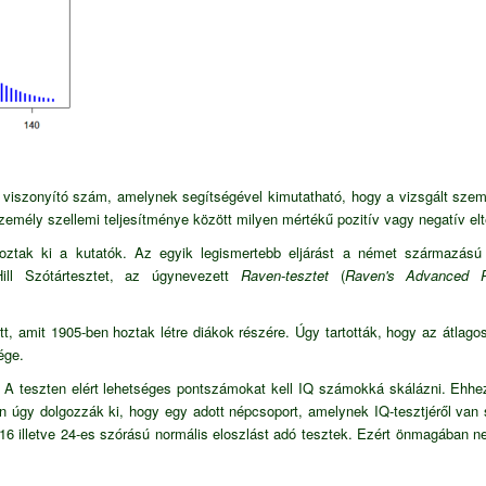
y viszonyító
szám
, amelynek segítségével kimutatható, hogy a vizsgált szem
zemély szellemi teljesítménye között milyen mértékű pozitív vagy negatív elt
lgoztak ki a kutatók. Az egyik legismertebb eljárást a német származás
 Hill Szótártesztet, az úgynevezett
Raven-tesztet
(
Raven's Advanced P
tt, amit
1905
-ben hoztak létre diákok részére. Úgy tartották, hogy az átlag
ége.
. A
teszten
elért lehetséges pontszámokat kell IQ számokká skálázni. Ehhez
n úgy dolgozzák ki, hogy egy adott népcsoport, amelynek IQ-tesztjéről van 
16 illetve 24-es szórású normális eloszlást adó tesztek. Ezért önmagában n