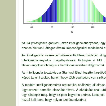
Az
IQ
(
intelligence quotient
, azaz intelligenciahányados) eg
azonos életkorú, átlagos értelmi képességekkel rendelkező s
Az intelligencia számszerűsítésére többféle módszert do
intelligenciahányados megállapítására többnyire a Mill
Raven
angol
pszichológus
a harmincas években dolgozott ki.
Az
intelligencia
tesztelése a
Stanford–Binet-teszttel
kezdődö
képes tanulni a diák, hanem hogy több segítségre van szüks
A modern intelligenciamérés
statisztikai
skálázást alkalmaz
úgynevezett
normális eloszlást
követi. A skálázást ezek utá
úgy állapítják meg, hogy 15 pont legyen a szórás. Léteznek 
hozzá kell tenni, hogy milyen szórású skálán.a