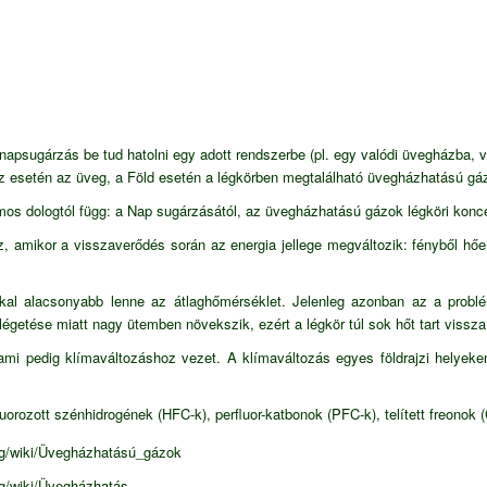
psugárzás be tud hatolni egy adott rendszerbe (pl. egy valódi üvegházba, va
gház esetén az üveg, a Föld esetén a légkörben megtalálható üvegházhatású gá
mos dologtól függ: a
Nap
sugárzásától, az
üvegházhatású gázok
légköri konce
amikor a visszaverődés során az energia jellege megváltozik: fényből hően
kkal alacsonyabb lenne az átlaghőmérséklet. Jelenleg azonban az a probl
légetése miatt nagy ütemben növekszik, ezért a légkör túl sok hőt tart vissza
 ami pedig klímaváltozáshoz vezet. A klímaváltozás egyes földrajzi helyeke
orozott szénhidrogének (HFC-k), perfluor-katbonok (PFC-k), telített freonok (
org/wiki/Üvegházhatású_gázok
org/wiki/Üvegházhatás