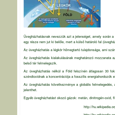
Üvegházhatásnak nevezzük azt a jelenséget, amely során a na
egy része nem jut ki belőle, mert a külső határoló fal (üve
Az
üvegházhatás
a légkör hőmegtartó tulajdonsága, ami szá
Az üvegházhatás kialakulásának meghatározó mozzanata az, 
belső tér felmelegszik.
Az üvegházhatás nélkül a Föld felszínén átlagosan 30 fo
széndioxidnak a koncentrációja a fosszilis energiahordozók e
Az üvegházhatás következménye a
globális felmelegedés
,
jelenthet.
Egyéb üvegházhatást okozó gázok: metán, dinitrogén-oxid, flu
http://hu.wikipedia.
http://hu.wikipedia.