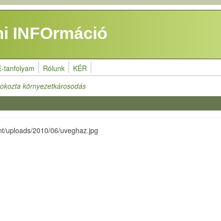
i INFOrmáció
E-tanfolyam
Rólunk
KÉR
okozta környezetkárosodás
ent/uploads/2010/06/uveghaz.jpg