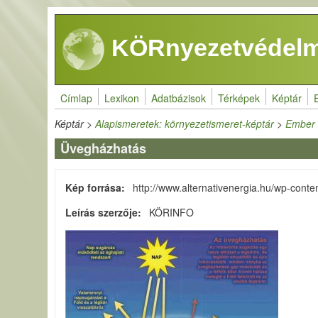
Ugrás a tartalomra
KÖRnyezetvédelm
Címlap
Lexikon
Adatbázisok
Térképek
Képtár
Képtár
>
Alapismeretek: környezetismeret-képtár
>
Ember 
Üvegházhatás
Kép forrása
http://www.alternativenergia.hu/wp-cont
Leírás szerzője
KÖRINFO