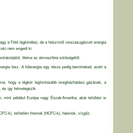
gy a Föld légkörébe), de a felszínről visszasugárzott energia
zok) nem engedi ki.
ntrációjától, illetve az atmoszféra sűrűségétől.
ergia lesz. A hőenergia egy része pedig benntreked, ezért a
éma, hogy a légkör legfontosabb
üvegházhatású gázának
, a
, és így felmelegszik.
n, mint például Európa vagy Észak-Amerika, akár lehűlést is
CFC-k), telítetlen freonok (HCFC-k), halonok, vízgőz.