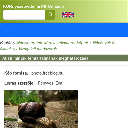
Ugrás a tartalomra
KÖRnyezetvédelmi INFOrmáció
Search
Képtár
>
Alapismeretek: környezetismeret-képtár
>
Növények és
állatok >> Vizsgálati módszerek
Állati minták fémtartalmának meghatározása
Kép forrása
photo.freeblog.hu
Leírás szerzője
Fenyvesi Éva