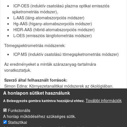
ICP-OES (induktív csatolású plazma optikai emissziós
spketrometriás módszer),
L-AAS (láng-atomabszorpciós módszer)
Hg-AAS (higany-atomabszorpciós módszer)
HIDR-AAS (hibrid-atomabszorpciós módszer)
L-OES (emissziós lángfotometriás módszer)
Tömegspektrometriás módszerek:
ICP-MS (induktív csatolású tömegspketrometriás módszer)
Az eredményeket a minták szárazanyag-tartalmára
vonatkoztatjuk.
Szerző által felhasznált források
Simon Edina: Környezetanalitikai módszerek az ökológiában.
http://ecology.science.unideb
. hu/files/05-kornyezetanalitika.pdf
A honlapon sütiket használunk
További információk
A Beleegyezés gombra kattintva hozzájárul ehhez.
Növények és állatok >> Vizsgálati módszerek
Funkcionális
A honlap működéséhez szükséges sütik.
Statisztikai
LÁBLÉC
Impresszum