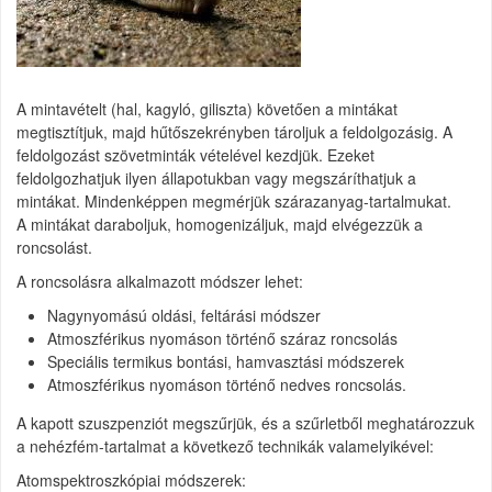
A mintavételt (hal, kagyló, giliszta) követően a mintákat
megtisztítjuk, majd hűtőszekrényben tároljuk a feldolgozásig. A
feldolgozást szövetminták vételével kezdjük. Ezeket
feldolgozhatjuk ilyen állapotukban vagy megszáríthatjuk a
mintákat. Mindenképpen megmérjük szárazanyag-tartalmukat.
A mintákat daraboljuk, homogenizáljuk, majd elvégezzük a
roncsolást.
A roncsolásra alkalmazott módszer lehet:
Nagynyomású oldási, feltárási módszer
Atmoszférikus nyomáson történő száraz roncsolás
Speciális termikus bontási, hamvasztási módszerek
Atmoszférikus nyomáson történő nedves roncsolás.
A kapott szuszpenziót megszűrjük, és a szűrletből meghatározzuk
a nehézfém-tartalmat a következő technikák valamelyikével:
Atomspektroszkópiai módszerek: