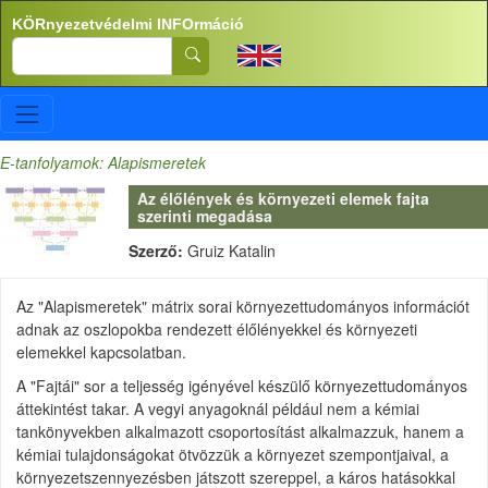
Ugrás a tartalomra
KÖRnyezetvédelmi INFOrmáció
Search
E-tanfolyamok: Alapismeretek
Az élőlények és környezeti elemek fajta
szerinti megadása
Szerző:
Gruiz Katalin
Az "Alapismeretek" mátrix sorai környezettudományos információt
adnak az oszlopokba rendezett élőlényekkel és környezeti
elemekkel kapcsolatban.
A "Fajtái" sor a teljesség igényével készülő környezettudományos
áttekintést takar. A vegyi anyagoknál például nem a kémiai
tankönyvekben alkalmazott csoportosítást alkalmazzuk, hanem a
kémiai tulajdonságokat ötvözzük a környezet szempontjaival, a
környezetszennyezésben játszott szereppel, a káros hatásokkal