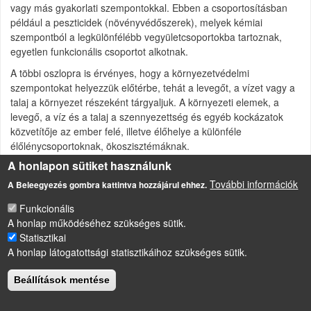
vagy más gyakorlati szempontokkal. Ebben a csoportosításban
például a peszticidek (növényvédőszerek), melyek kémiai
szempontból a legkülönfélébb vegyületcsoportokba tartoznak,
egyetlen funkcionális csoportot alkotnak.
A többi oszlopra is érvényes, hogy a környezetvédelmi
szempontokat helyezzük előtérbe, tehát a levegőt, a vízet vagy a
talaj a környezet részeként tárgyaljuk. A környezeti elemek, a
levegő, a víz és a talaj a szennyezettség és egyéb kockázatok
közvetítője az ember felé, illetve élőhelye a különféle
élőlénycsoportoknak, ökoszisztémáknak.
A honlapon sütiket használunk
Az embert, mint a környezet használóját tárgyaljuk. A
mikroorganizmusokat, növényeket és állatokat, mint az
További információk
A Beleegyezés gombra kattintva hozzájárul ehhez.
ökoszisztéma részét vagy mint emberi táplálékot mutatjuk be.
Funkcionális
A honlap működéséhez szükséges sütik.
Statisztikai
LÁBLÉC
A honlap látogatottsági statisztikáihoz szükséges sütik.
Impresszum
Sütikezelési szabályzat
Beállítások mentése
Drupal
alapú webhely