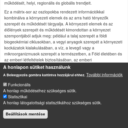
működését, helyi, regionális és globális trendjeit.
Ez a mátrix-sor az oszlopokba rendezett információkkal
kombinálva a környezeti elemek és az arra ható tényezők
szerepét és működését tárgyalja. A környezeti elemek és az
élőlények szerepét és működését kimondottan a környezet
szempontjából adjuk meg: például a talaj szerepét a földi
biogeokémiai ciklusokban, a vegyi anyagok szerepét a környezeti
kockázatok kialakulásában, a víz, a levegő vagy a
mikroorganizmusok szerepét a természetben, a Föld életében és
az emberi létfeltételek biztosításában, az emberi
tevékenységekben. Az ember szerepét a környezet, az
A honlapon sütiket használunk
ökoszisztéma hasznosításában és az okozott károkban.
További információk
A Beleegyezés gombra kattintva hozzájárul ehhez.
Funkcionális
A honlap működéséhez szükséges sütik.
LÁBLÉC
Impresszum
Statisztikai
A honlap látogatottsági statisztikáihoz szükséges sütik.
Sütikezelési szabályzat
Drupal
alapú webhely
Beállítások mentése