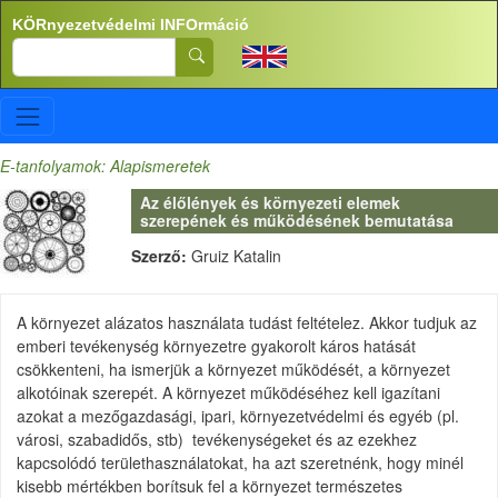
Ugrás a tartalomra
KÖRnyezetvédelmi INFOrmáció
Search
E-tanfolyamok: Alapismeretek
Az élőlények és környezeti elemek
szerepének és működésének bemutatása
Szerző:
Gruiz Katalin
A környezet alázatos használata tudást feltételez. Akkor tudjuk az
emberi tevékenység környezetre gyakorolt káros hatását
csökkenteni, ha ismerjük a környezet működését, a környezet
alkotóinak szerepét. A környezet működéséhez kell igazítani
azokat a mezőgazdasági, ipari, környezetvédelmi és egyéb (pl.
városi, szabadidős, stb) tevékenységeket és az ezekhez
kapcsolódó területhasználatokat, ha azt szeretnénk, hogy minél
kisebb mértékben borítsuk fel a környezet természetes