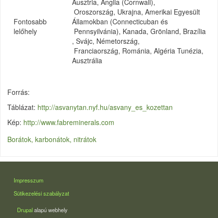
Ausztria, Anglia (Cornwall),
Oroszország, Ukrajna, Amerikai Egyesült
Fontosabb
Államokban (Connecticuban és
lelőhely
Pennsyilvánia), Kanada, Grönland, Brazília
, Svájc, Németország,
Franciaország, Románia, Algéria Tunézia,
Ausztrália
Forrás:
Táblázat:
http://asvanytan.nyf.hu/asvany_es_kozettan
Kép:
http://www.fabreminerals.com
Borátok, karbonátok, nitrátok
LÁBLÉC
Impresszum
Sütikezelési szabályzat
Drupal
alapú webhely