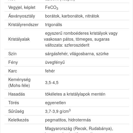
Vegyjel, képlet
FeCO
3
Ásványosztály
borátok, karbonátok, nitrátok
Kristályrendszer
trigonális
egyszerű romboéderes kristályok vagy
Kristályalak
vaskosan pátos, tömeges, sugaras
változata: szferosziderit
Szín
sárgásfehér, világosbarna, szürke
Fény
üvegfényű
Karc
fehér
Keménység
3,5-4,5
(Mohs-féle)
Hasadás
tökéletes a kristálylapok mentén
Törés
egyenetlen
3
Sűrűség
3,7-3,9 g/cm
Keletkezés
pegmatitos, hidrotermás
Magyarország (Recsk, Rudabánya),