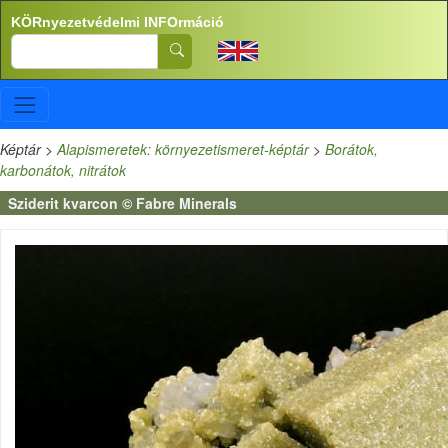
Ugrás a tartalomra
KÖRnyezetvédelmi INFOrmáció
Search
Képtár
>
Alapismeretek: környezetismeret-képtár
>
Borátok,
karbonátok, nitrátok
Sziderit kvarcon © Fabre Minerals