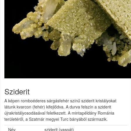
Sziderit
A képen romboéderes sárgásfehér színű sziderit kristályokat
látunk kvarcon (fehér) kifejlődva. A durva felszín a sziderit
újrakristályosodásával feletkezett. A mintapéldány Románia
területéről, a Szatmár megyei Turc bányából származik.
Név
sziderit (vaspát)