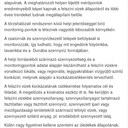
alapulnak. A meghatározott helyen kijelölt mérőpontok
eredményeiből képet kapnak a felszíni vizek állapotáról és több
éves trendeket tudnak megállapítani belőle.
A törzshálózati rendszeren kívül helyi jelentőséggel bíró
monitoring-pontok is léteznek nagyobb kibocsátók környékén.
A csatornák és szennyvízkezelő telepek befolyását is
monitorozzák, így tudható, hogy mit engedünk folyóinkba,
tavainkba és a Dunába szennyvíz formájában.
A helyi forrásokból származó szennyezettség és a
monitoringpontok adatai alapján kiszámítható a felszíni vizekre
vonatkozó lokális, vagy regionális, leggyakrabban vízgyűjtő-szintű
kockázat, melynek alapján a kockázatcsökkentés tervezhető.
A felszíni vizek kockázatának csökkentése folyamatos cél és
feladat. A megelőzés a kívánatos eszköz itt is. Ne kerüljön a
felszíni vizekbe szennyezőanyag, szennyezőanyagot tartalmazó
tisztítatlan vagy tisztított szennyvíz, szennyezett ipari vagy
mezőgazdasági területekről származó lefolyó vizek, vagy
szennyezett szilárd anyag, pl. erodálódott szennyezett talaj.
Külön nagy figyelmet kellene szentelni az üledékek állapotának,