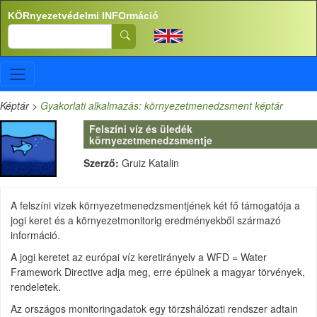
Ugrás a tartalomra
KÖRnyezetvédelmi INFOrmáció
Search
Képtár
>
Gyakorlati alkalmazás: környezetmenedzsment képtár
Felszíni víz és üledék
környezetmenedzsmentje
Szerző:
Gruiz Katalin
A felszíni vizek környezetmenedzsmentjének két fő támogatója a
jogi keret és a környezetmonitorig eredményekből származó
információ.
A jogi keretet az európai víz keretirányelv a WFD = Water
Framework Directive adja meg, erre épülnek a magyar törvények,
rendeletek.
Az országos monitoringadatok egy törzshálózati rendszer adtain