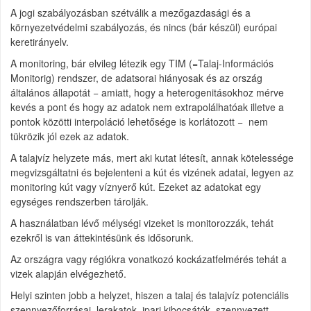
A jogi szabályozásban szétválik a mezőgazdasági és a
környezetvédelmi szabályozás, és nincs (bár készül) európai
keretirányelv.
A monitoring, bár elvileg létezik egy TIM (=Talaj-Információs
Monitorig) rendszer, de adatsorai hiányosak és az ország
általános állapotát − amiatt, hogy a heterogenitásokhoz mérve
kevés a pont és hogy az adatok nem extrapolálhatóak illetve a
pontok közötti interpoláció lehetősége is korlátozott − nem
tükrözik jól ezek az adatok.
A talajvíz helyzete más, mert aki kutat létesít, annak kötelessége
megvizsgáltatni és bejelenteni a kút és vizének adatai, legyen az
monitoring kút vagy víznyerő kút. Ezeket az adatokat egy
egységes rendszerben tárolják.
A használatban lévő mélységi vizeket is monitorozzák, tehát
ezekről is van áttekintésünk és idősorunk.
Az országra vagy régiókra vonatkozó kockázatfelmérés tehát a
vizek alapján elvégezhető.
Helyi szinten jobb a helyzet, hiszen a talaj és talajvíz potenciális
szennyezőforrásai, lerakatok, ipari kibocsátók, szennyezett