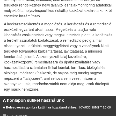
területek rendelkeznek helyi talajvíz- és talaj-monitoring adatokkal,
melyekből a helyszínspecifikus (lokális) kockázat ezekre a konkrét
esetekre kiszámítható.
A kockázatcsökkentés a megelőzés, a korlátozás és a remediáció
eszközét egyaránt alkalmazza. Megelőzés a talajba való
kibocsátás csökkentését vagy megszüntetését jelenti, a korlátozás
a területhasználatok korlátozását, a remediáció pedig a már
elszennyezett területek meggyógyítását vagy a veszélynek kitett
területek folyamatos karbantartását, javítgatását, a minőség
fenntartását jelenti. A szennyezett talaj kezelésére,
kockázatközpontú remediálására és újrahasználatára vagy
hasznosítására számtalan fizikai-kémiai, termikus, biológiai és
ökológiai módszer kínálkozik, de sajnos még mindig nagyon
népszerű a "talajcsere", ami sehova sem vezet, hiszen a
szennyezett talaj rendbehozatalát nem oldja meg, csak áttelepíti
egy másik helyszínre.
A honlapon sütiket használunk
További információk
A Beleegyezés gombra kattintva hozzájárul ehhez.