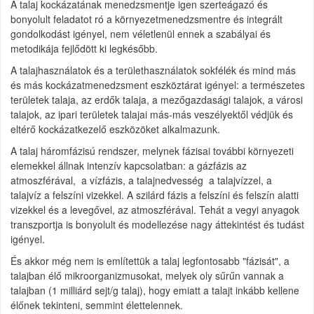
A talaj kockázatának menedzsmentje igen szerteágazó és
bonyolult feladatot ró a környezetmenedzsmentre és integrált
gondolkodást igényel, nem véletlenül ennek a szabályai és
metodikája fejlődött ki legkésőbb.
A talajhasználatok és a területhasználatok sokfélék és mind más
és más kockázatmenedzsment eszköztárat igényel: a természetes
területek talaja, az erdők talaja, a mezőgazdasági talajok, a városi
talajok, az ipari területek talajai más-más veszélyektől védjük és
eltérő kockázatkezelő eszközöket alkalmazunk.
A talaj háromfázisú rendszer, melynek fázisai további környezeti
elemekkel állnak intenzív kapcsolatban: a gázfázis az
atmoszférával, a vízfázis, a talajnedvesség a talajvízzel, a
talajvíz a felszíni vizekkel. A szilárd fázis a felszíni és felszín alatti
vizekkel és a levegővel, az atmoszférával. Tehát a vegyi anyagok
transzportja is bonyolult és modellezése nagy áttekintést és tudást
igényel.
És akkor még nem is említettük a talaj legfontosabb "fázisát", a
talajban élő mikroorganizmusokat, melyek oly sűrűn vannak a
talajban (1 milliárd sejt/g talaj), hogy emiatt a talajt inkább kellene
élőnek tekinteni, semmint élettelennek.