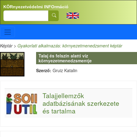
Ugrás a tartalomra
KÖRnyezetvédelmi INFOrmáció
Search
Képtár
>
Gyakorlati alkalmazás: környezetmenedzsment képtár
Talaj és felszín alatti víz
környezetmenedzsmentje
Szerző:
Gruiz Katalin
Talajjellemzők
adatbázisának szerkezete
és tartalma