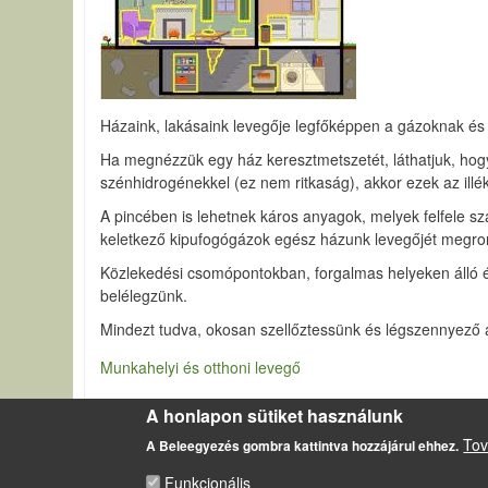
Házaink, lakásaink levegője legfőképpen a gázoknak és 
Ha megnézzük egy ház keresztmetszetét, láthatjuk, hogy h
szénhidrogénekkel (ez nem ritkaság), akkor ezek az illé
A pincében is lehetnek káros anyagok, melyek felfele szá
keletkező kipufogógázok egész házunk levegőjét megron
Közlekedési csomópontokban, forgalmas helyeken álló é
belélegzünk.
Mindezt tudva, okosan szellőztessünk és légszennyező 
Munkahelyi és otthoni levegő
A honlapon sütiket használunk
Tov
A Beleegyezés gombra kattintva hozzájárul ehhez.
LÁBLÉC
Impresszum
Funkcionális