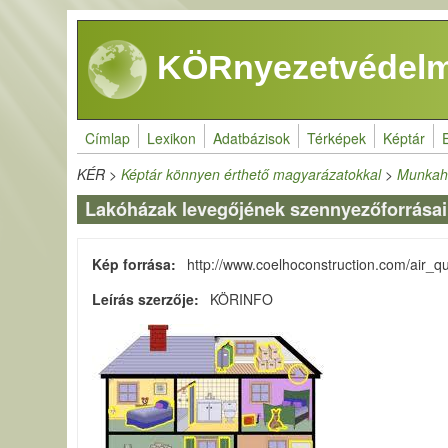
Ugrás a tartalomra
KÖRnyezetvédelm
Címlap
Lexikon
Adatbázisok
Térképek
Képtár
KÉR
>
Képtár könnyen érthető magyarázatokkal
>
Munkahe
Lakóházak levegőjének szennyezőforrásai
Kép forrása
http://www.coelhoconstruction.com/air_qu
Leírás szerzője
KÖRINFO