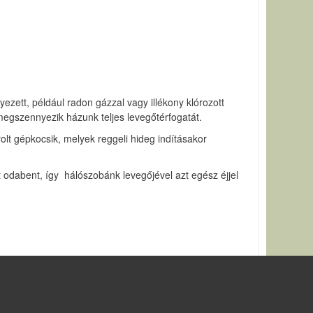
yezett, például radon gázzal vagy illékony klórozott
 megszennyezik házunk teljes levegőtérfogatát.
olt gépkocsik, melyek reggeli hideg indításakor
odabent, így hálószobánk levegőjével azt egész éjjel