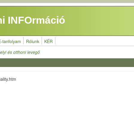
i INFOrmáció
E-tanfolyam
Rólunk
KÉR
lyi és otthoni levegő
ality.htm