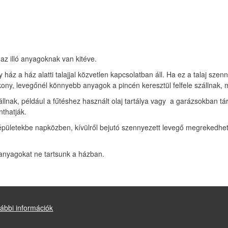
az illó anyagoknak van kitéve.
áz a ház alatti talajjal közvetlen kapcsolatban áll. Ha ez a talaj szenn
kony, levegőnél könnyebb anyagok a pincén keresztül felfele szállnak,
llnak, például a fűtéshez használt olaj tartálya vagy a garázsokban tár
thatják.
pületekbe napközben, kívülről bejutó szennyezett levegő megrekedhet 
anyagokat ne tartsunk a házban.
ábbi információk
Drupal
alapú webhely