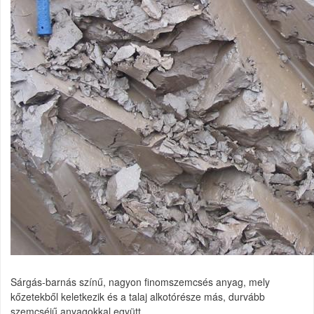
Sárgás-barnás színű, nagyon finomszemcsés anyag, mely
kőzetekből keletkezik és a talaj alkotórésze más, durvább
szemcséjű anyagokkal együtt.