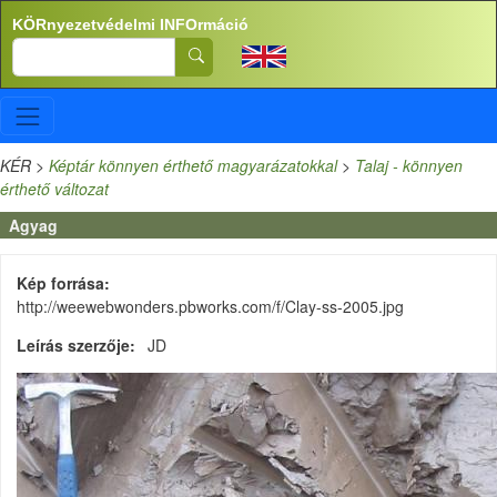
Ugrás a tartalomra
KÖRnyezetvédelmi INFOrmáció
Search
KÉR
>
Képtár könnyen érthető magyarázatokkal
>
Talaj - könnyen
érthető változat
Agyag
Kép forrása
http://weewebwonders.pbworks.com/f/Clay-ss-2005.jpg
Leírás szerzője
JD