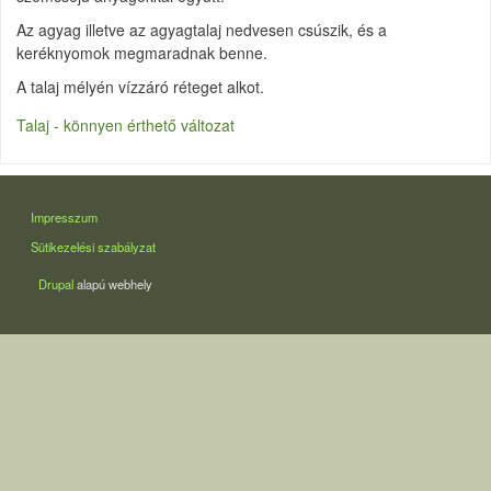
Az agyag illetve az agyagtalaj nedvesen csúszik, és a
keréknyomok megmaradnak benne.
A talaj mélyén vízzáró réteget alkot.
Talaj - könnyen érthető változat
LÁBLÉC
Impresszum
Sütikezelési szabályzat
Drupal
alapú webhely