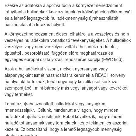
Ezekre az adatokra alapozva tudja a környezetmenedzsment
irányítani a hulladékok kockázatának és költségének csökkentését
és a lehető legnagyobb hulladékmennyiség újrahasználatát,
hasznosítását a lerakás helyett.
A környezetmenedzsment élesen elhatárolja a veszélyes és nem
veszélyes hulladékokra vonatkozó tevékenységeket. A hulladékok
veszélyes vagy nem veszélyes voltát a hulladék eredetétől,
típusától , besorolásától függően előre meghatározza és
egységes európai osztályozási rendszerbe sorolja (EWC kód).
Azok a hulladékokat viszont, melyek nyersanyag vagy
alapanyagként ismét hasznosításra kerülnek a REACH-törvény
hatálya alá tartoznak, tehát ugyanúgy kezelik őket kockázat
szempontjából, mint bármely más vegyi anyagot vagy keveréket
vagy terméket.
Tehát az újrahasznosított hulladékot vegyi anyagként
"menedzseljük". Célunk, mindenütt a világon, hogy minden
hulladékot újrahasznosítsunk. Ebből következik, hogy minden
hulladékot anyagnak vagy terméknek kéne tekinteni és aszerint
kezelni. Ez biztosítaná, hogy a lehető legnagyobb mennyiség
újrahasznosuljon.