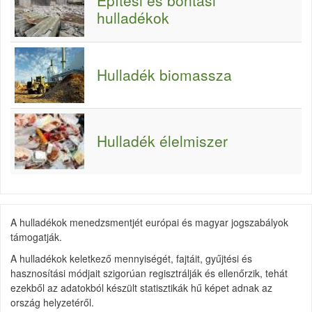
Építési és bontási
hulladékok
Hulladék biomassza
Hulladék élelmiszer
A hulladékok menedzsmentjét európai és magyar jogszabályok
támogatják.
A hulladékok keletkező mennyiségét, fajtáit, gyűjtési és
hasznosítási módjait szigorúan regisztrálják és ellenőrzik, tehát
ezekből az adatokból készült statisztikák hű képet adnak az
ország helyzetéről.