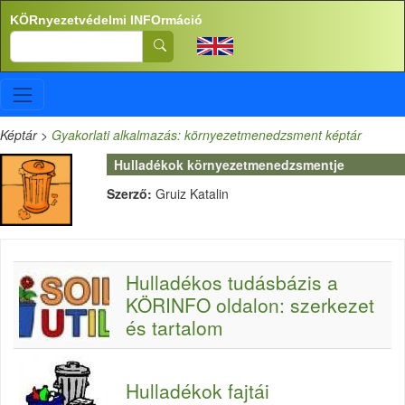
Ugrás a tartalomra
KÖRnyezetvédelmi INFOrmáció
Search
Képtár
>
Gyakorlati alkalmazás: környezetmenedzsment képtár
Hulladékok környezetmenedzsmentje
Szerző:
Gruiz Katalin
Hulladékos tudásbázis a
KÖRINFO oldalon: szerkezet
és tartalom
Hulladékok fajtái