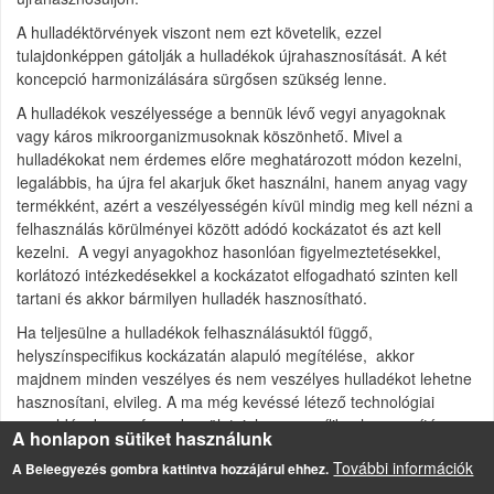
A hulladéktörvények viszont nem ezt követelik, ezzel
tulajdonképpen gátolják a hulladékok újrahasznosítását. A két
koncepció harmonizálására sürgősen szükség lenne.
A hulladékok veszélyessége a bennük lévő vegyi anyagoknak
vagy káros mikroorganizmusoknak köszönhető. Mivel a
hulladékokat nem érdemes előre meghatározott módon kezelni,
legalábbis, ha újra fel akarjuk őket használni, hanem anyag vagy
termékként, azért a veszélyességén kívül mindig meg kell nézni a
felhasználás körülményei között adódó kockázatot és azt kell
kezelni. A vegyi anyagokhoz hasonlóan figyelmeztetésekkel,
korlátozó intézkedésekkel a kockázatot elfogadható szinten kell
tartani és akkor bármilyen hulladék hasznosítható.
Ha teljesülne a hulladékok felhasználásuktól függő,
helyszínspecifikus kockázatán alapuló megítélése, akkor
majdnem minden veszélyes és nem veszélyes hulladékot lehetne
hasznosítani, elvileg. A ma még kevéssé létező technológiai
megoldások meg fognak születni, ha megnyílik a hasznosítás
A honlapon sütiket használunk
lehetősége a hulladékok előtt.
További információk
A Beleegyezés gombra kattintva hozzájárul ehhez.