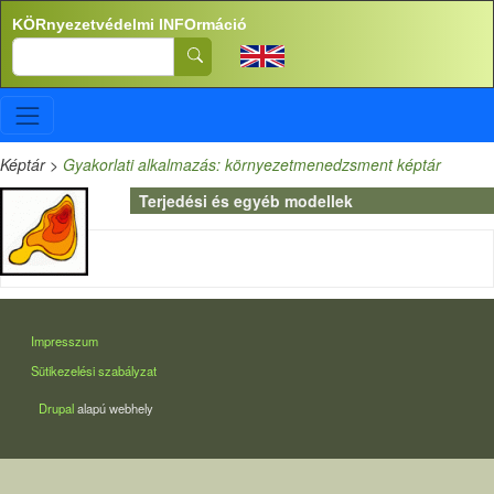
Ugrás a tartalomra
KÖRnyezetvédelmi INFOrmáció
Search
Képtár
>
Gyakorlati alkalmazás: környezetmenedzsment képtár
Terjedési és egyéb modellek
LÁBLÉC
Impresszum
Sütikezelési szabályzat
Drupal
alapú webhely