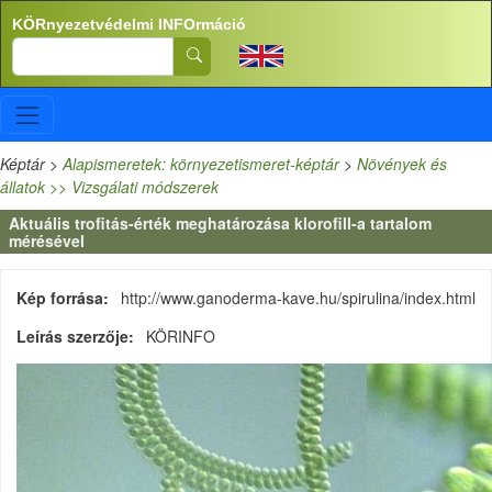
Ugrás a tartalomra
KÖRnyezetvédelmi INFOrmáció
Search
Képtár
>
Alapismeretek: környezetismeret-képtár
>
Növények és
állatok >> Vizsgálati módszerek
Aktuális trofitás-érték meghatározása klorofill-a tartalom
mérésével
Kép forrása
http://www.ganoderma-kave.hu/spirulina/index.html
Leírás szerzője
KÖRINFO