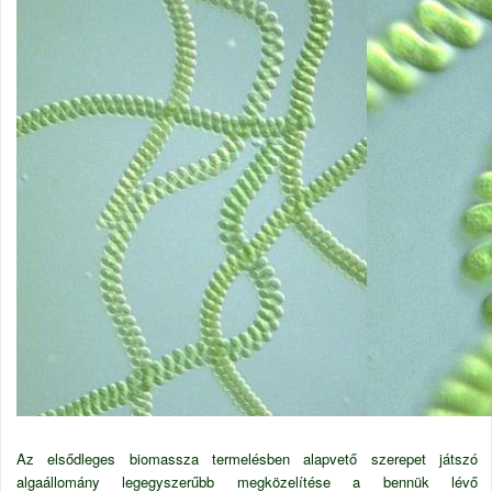
Az elsődleges biomassza termelésben alapvető szerepet játszó
algaállomány legegyszerűbb megközelítése a bennük lévő