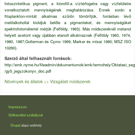
fotoszintetikus pigment, a klorofill-a víztérfogatra vagy vízfelületre
vonatkoztatott mennyiségének meghatározása. Ennek során a
fitoplankton-mintát alkalmas szűrőn tömörítjük, forrásban lévő
metilalkohollal kioldjuk belőle a pigmenteket, és mennyiségüket
spektrofotométerrel mérjük (Felföldy, 1963). Más módszereknél metanol
helyett acetont vagy újabban etanolt alkalmaznak (Felföldy 1963, 1974,
1980, 1987;Golterman és Cymo 1969; Marker és mtsai 1980; MSZ ISO
10260).
Szerző által felhasznált források
http://emk.nyme.hu/fileadmin/dokumentumok/emk/termohely/Oktatasi_sege
/gy5_jegyzokonyv_doc.pdf
Növények és állatok >> Vizsgálati módszerek
LÁBLÉC
Impresszum
Sütikezelési szabályzat
Drupal
alapú webhely