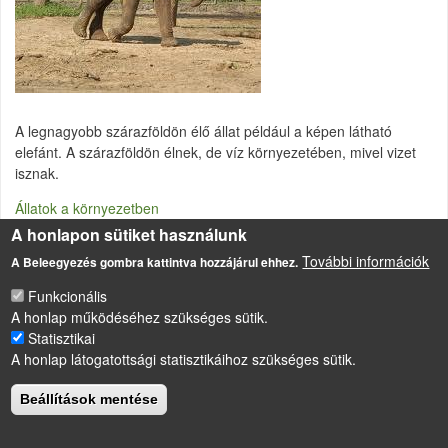
A legnagyobb szárazföldön élő állat például a képen látható
elefánt. A szárazföldön élnek, de víz környezetében, mivel vizet
isznak.
Állatok a környezetben
A honlapon sütiket használunk
További információk
A Beleegyezés gombra kattintva hozzájárul ehhez.
LÁBLÉC
Impresszum
Funkcionális
A honlap működéséhez szükséges sütik.
Sütikezelési szabályzat
Statisztikai
Drupal
alapú webhely
A honlap látogatottsági statisztikáihoz szükséges sütik.
Beállítások mentése