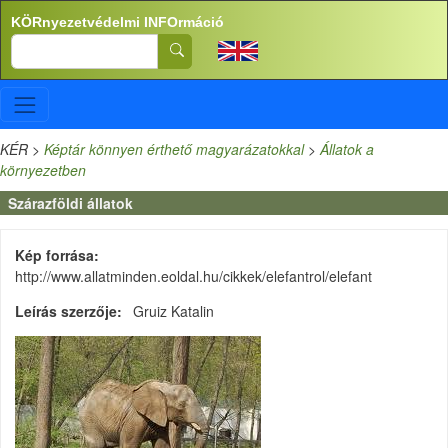
Ugrás a tartalomra
KÖRnyezetvédelmi INFOrmáció
Search
KÉR
>
Képtár könnyen érthető magyarázatokkal
>
Állatok a
környezetben
Szárazföldi állatok
Kép forrása
http://www.allatminden.eoldal.hu/cikkek/elefantrol/elefant
Leírás szerzője
Gruiz Katalin