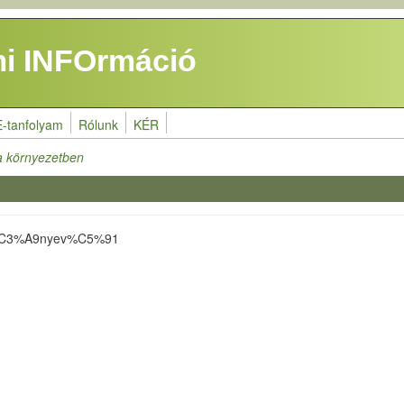
i INFOrmáció
E-tanfolyam
Rólunk
KÉR
 a környezetben
6v%C3%A9nyev%C5%91