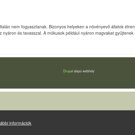
talán nem fogyasztanak. Bizonyos helyeken a növényevő állatok étrendj
nyáron és tavasszal. A mókusok például nyáron magvakat gyűjtenek és 
Drupal
alapú webhely
ábbi információk