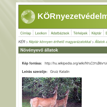
Ugrás a tartalomra
KÖRnyezetvédelm
Címlap
Lexikon
Adatbázisok
Térképek
Képtár
KÉR
>
Képtár könnyen érthető magyarázatokkal
>
Állatok
Növényevő állatok
Kép forrása
http://hu.wikipedia.org/wiki/N%C3%B
Leírás szerzője
Gruiz Katalin