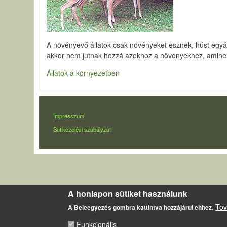
A növényevő állatok csak növényeket esznek, húst egyál
akkor nem jutnak hozzá azokhoz a növényekhez, amihez 
Állatok a környezetben
LÁBLÉC
Impresszum
Sütikezelési szabályzat
A honlapon sütiket használunk
Tov
A Beleegyezés gombra kattintva hozzájárul ehhez.
Funkcionális