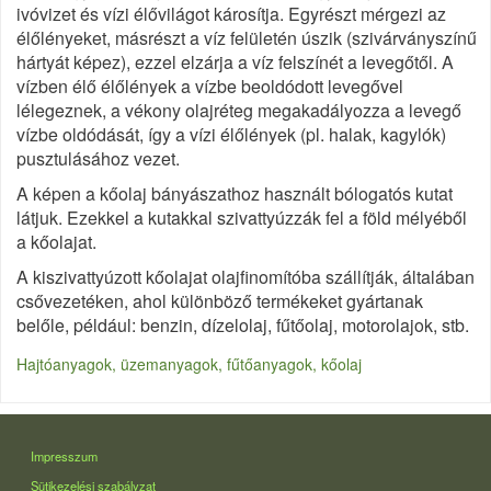
ivóvizet és vízi élővilágot károsítja. Egyrészt mérgezi az
élőlényeket, másrészt a víz felületén úszik (szivárványszínű
hártyát képez), ezzel elzárja a víz felszínét a levegőtől. A
vízben élő élőlények a vízbe beoldódott levegővel
lélegeznek, a vékony olajréteg megakadályozza a levegő
vízbe oldódását, így a vízi élőlények (pl. halak, kagylók)
pusztulásához vezet.
A képen a kőolaj bányászathoz használt bólogatós kutat
látjuk. Ezekkel a kutakkal szivattyúzzák fel a föld mélyéből
a kőolajat.
A kiszivattyúzott kőolajat olajfinomítóba szállítják, általában
csővezetéken, ahol különböző termékeket gyártanak
belőle, például: benzin, dízelolaj, fűtőolaj, motorolajok, stb.
Hajtóanyagok, üzemanyagok, fűtőanyagok, kőolaj
LÁBLÉC
Impresszum
Sütikezelési szabályzat