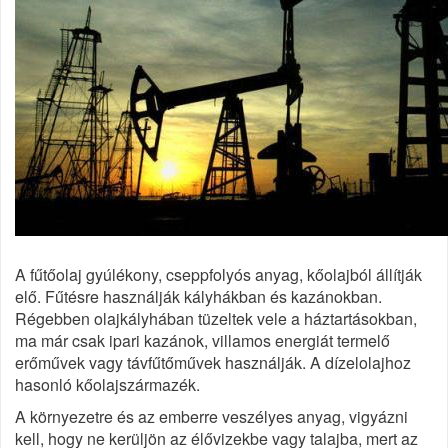
A fűtőolaj gyúlékony, cseppfolyós anyag, kőolajból állítják
elő. Fűtésre használják kályhákban és kazánokban.
Régebben olajkályhában tüzeltek vele a háztartásokban,
ma már csak ipari kazánok, villamos energiát termelő
erőművek vagy távfűtőművek használják. A dízelolajhoz
hasonló kőolajszármazék.
A környezetre és az emberre veszélyes anyag, vigyázni
kell, hogy ne kerüljön az élővizekbe vagy talajba, mert az