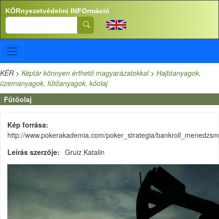
Ugrás a tartalomra
KÖRnyezetvédelmi INFOrmáció
Search
KÉR
>
Képtár könnyen érthető magyarázatokkal
>
Hajtóanyagok,
üzemanyagok, fűtőanyagok, kőolaj
Fűtőolaj
Kép forrása
http://www.pokerakademia.com/poker_strategia/bankroll_menedzs
Leírás szerzője
Gruiz Katalin