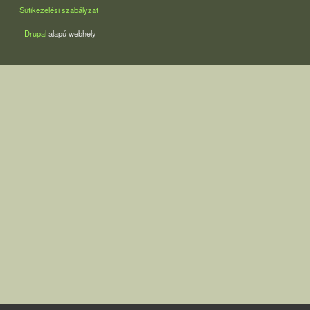
Sütikezelési szabályzat
Drupal
alapú webhely