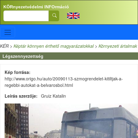
Ugrás a tartalomra
KÖRnyezetvédelmi INFOrmáció
Search
KÉR
>
Képtár könnyen érthető magyarázatokkal
>
Környezeti ártalmak
Légszennyezettség
Kép forrása
http://www.origo.hu/auto/20090113-szmogrendelet-kitiltjak-a-
regebbi-autokat-a-belvarosbol.html
Leírás szerzője
Gruiz Katalin