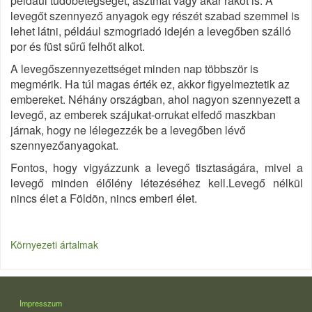
például tüdőbetegséget, asztmát vagy akár rákot is. A
levegőt szennyező anyagok egy részét szabad szemmel is
lehet látni, például szmogriadó idején a levegőben szálló
por és füst sűrű felhőt alkot.
A levegőszennyezettséget minden nap többször is
megmérik. Ha túl magas érték ez, akkor figyelmeztetik az
embereket. Néhány országban, ahol nagyon szennyezett a
levegő, az emberek szájukat-orrukat elfedő maszkban
járnak, hogy ne lélegezzék be a levegőben lévő
szennyezőanyagokat.
Fontos, hogy vigyázzunk a levegő tisztaságára, mivel a
levegő minden élőlény létezéséhez kell.Levegő nélkül
nincs élet a Földön, nincs emberi élet.
Környezeti ártalmak
LÁBLÉC
Impresszum