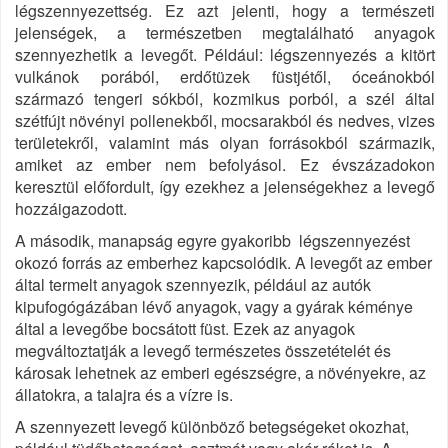
légszennyezettség. Ez azt jelenti, hogy a természeti
jelenségek, a természetben megtalálható anyagok
szennyezhetik a levegőt. Például: légszennyezés a kitört
vulkánok porából, erdőtüzek füstjétől, óceánokból
származó tengeri sókból, kozmikus porból, a szél által
szétfújt növényi pollenekből, mocsarakból és nedves, vizes
területekről, valamint más olyan forrásokból származik,
amiket az ember nem befolyásol. Ez évszázadokon
keresztül előfordult, így ezekhez a jelenségekhez a levegő
hozzáigazodott.
A második, manapság egyre gyakoribb légszennyezést
okozó forrás az emberhez kapcsolódik. A levegőt az ember
által termelt anyagok szennyezik, például az autók
kipufogógázában lévő anyagok, vagy a gyárak kéménye
által a levegőbe bocsátott füst. Ezek az anyagok
megváltoztatják a levegő természetes összetételét és
károsak lehetnek az emberi egészségre, a növényekre, az
állatokra, a talajra és a vízre is.
A szennyezett levegő különböző betegségeket okozhat,