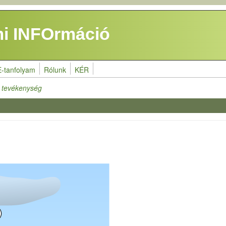
i INFOrmáció
E-tanfolyam
Rólunk
KÉR
i tevékenység