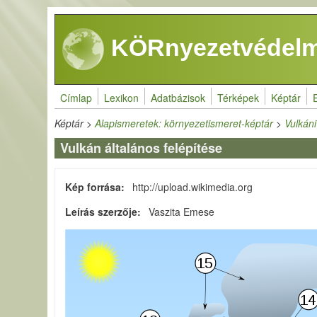
Ugrás a tartalomra
KÖRnyezetvédelm
Címlap
Lexikon
Adatbázisok
Térképek
Képtár
Képtár
>
Alapismeretek: környezetismeret-képtár
>
Vulkán
Vulkán általános felépítése
Kép forrása
http://upload.wikimedia.org
Leírás szerzője
Vaszita Emese