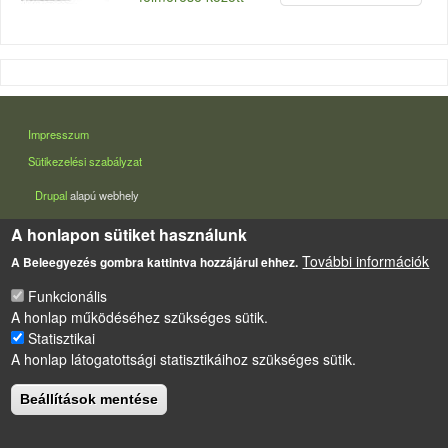
LÁBLÉC
Impresszum
Sütikezelési szabályzat
Drupal
alapú webhely
A honlapon sütiket használunk
További információk
A Beleegyezés gombra kattintva hozzájárul ehhez.
Funkcionális
A honlap működéséhez szükséges sütik.
Statisztikai
A honlap látogatottsági statisztikáihoz szükséges sütik.
Beállítások mentése