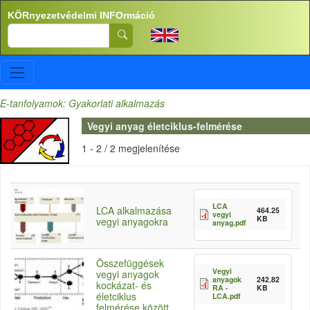
Ugrás a tartalomra
KÖRnyezetvédelmi INFOrmáció
Search
E-tanfolyamok: Gyakorlati alkalmazás
Vegyi anyag életciklus-felmérése
1 - 2 / 2 megjelenítése
LCA
LCA alkalmazása
464.25
vegyi
KB
vegyi anyagokra
anyag.pdf
Összefüggések
Vegyi
vegyi anyagok
anyagok
242.82
kockázat- és
RA -
KB
életciklus
LCA.pdf
felmérése között