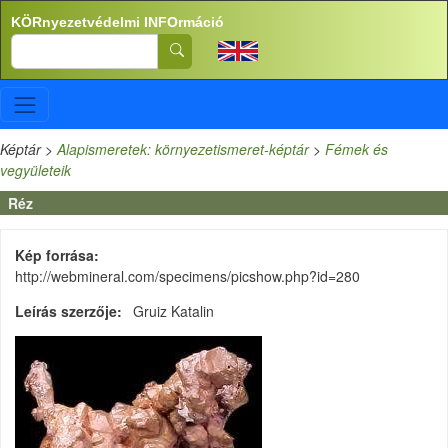
Ugrás a tartalomra
KÖRnyezetvédelmi INFOrmáció
Search
Képtár
>
Alapismeretek: környezetismeret-képtár
>
Fémek és
vegyületeik
Réz
Kép forrása
http://webmineral.com/specimens/picshow.php?id=280
Leírás szerzője
Gruiz Katalin