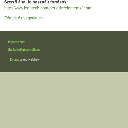
Szerző által felhasznált források
http://www.lenntech.com/periodic/elements/ir.htm
Fémek és vegyületeik
LÁBLÉC
Impresszum
Sütikezelési szabályzat
Drupal
alapú webhely