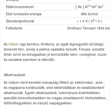
14
7
2
Elektronszerkezet
[ Xe ] 4f
5d
6s
Első ionizációs energia
886 kJ/mol
2+
Standardpotenciál
+ 1.0 V ( Ir
/ Ir )
Felfedezte
Smithson Tennant 1804-be
Az
irídium
egy kemény, törékeny, az egyik legnagyobb sűrűségű,
átmeneti fém, amely a platina családba tartozik. Fényes, ezüstös
fehér színű és kimagaslóan jó korrózióálló elem. Levegővel, vízzel
és savakkal szemben is ellenálló.
Alkalmazások:
Az irídium iránti kereslet manapság főként az elektronikai-, autó-,
és vegyiparra korlátozódik, ahol elektródákban és katalizátorként
alkalmazzák. Egyéb alkalmazások: tudományos kísérletekben,
speciális berendezésekben és magas olvadáspontú ötvözetekben,
töltőtollhegyekben és iránytű csapágyakban.