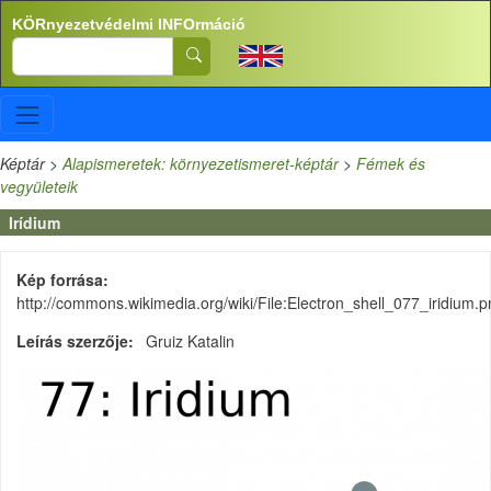
Ugrás a tartalomra
KÖRnyezetvédelmi INFOrmáció
Search
Képtár
>
Alapismeretek: környezetismeret-képtár
>
Fémek és
vegyületeik
Irídium
Kép forrása
http://commons.wikimedia.org/wiki/File:Electron_shell_077_iridium.
Leírás szerzője
Gruiz Katalin