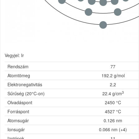
Vegyjel: Ir
Rendszám
77
Atomtömeg
192.2 g/mol
Elektronegativitás
2,2
3
Sűrűség (20°C-on)
22.4 g/cm
Olvadáspont
2450 °C
Forráspont
4527 °C
Atomsugár
0.126 nm
Ionsugár
0.066 nm (+4)
Izotópok
11