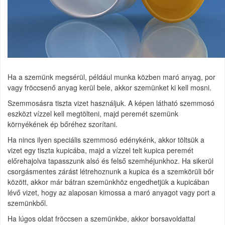
Ha a szemünk megsérül, például munka közben maró anyag, por
vagy fröccsenő anyag kerül bele, akkor szemünket ki kell mosni.
Szemmosásra tiszta vizet használjuk. A képen látható szemmosó
eszközt vízzel kell megtölteni, majd peremét szemünk
környékének ép bőréhez szorítani.
Ha nincs ilyen speciális szemmosó edénykénk, akkor töltsük a
vizet egy tiszta kupicába, majd a vízzel telt kupica peremét
előrehajolva tapasszunk alsó és felső szemhéjunkhoz. Ha sikerül
csorgásmentes zárást létrehoznunk a kupica és a szemkörüli bőr
között, akkor már bátran szemünkhöz engedhetjük a kupicában
lévő vizet, hogy az alaposan kimossa a maró anyagot vagy port a
szemünkből.
Ha lúgos oldat fröccsen a szemünkbe, akkor borsavoldattal