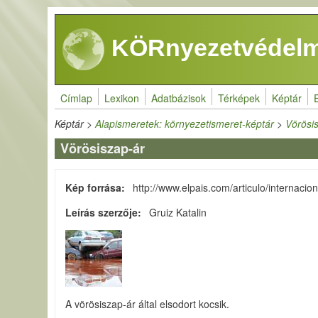
Ugrás a tartalomra
KÖRnyezetvédelm
Címlap
Lexikon
Adatbázisok
Térképek
Képtár
Képtár
>
Alapismeretek: környezetismeret-képtár
>
Vörösi
Vörösiszap-ár
Kép forrása
http://www.elpais.com/articulo/internac
Leírás szerzője
Gruiz Katalin
A vörösiszap-ár által elsodort kocsik.