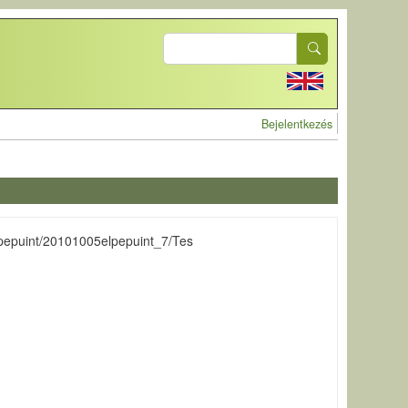
Search
User account 
Bejelentkezés
lpepuint/20101005elpepuint_7/Tes