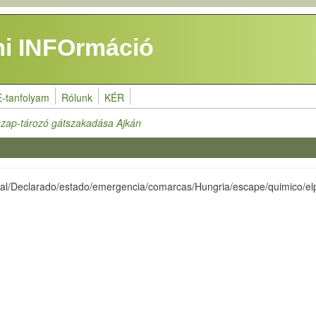
i INFOrmáció
E-tanfolyam
Rólunk
KÉR
szap-tározó gátszakadása Ajkán
ional/Declarado/estado/emergencia/comarcas/Hungria/escape/quimico/e