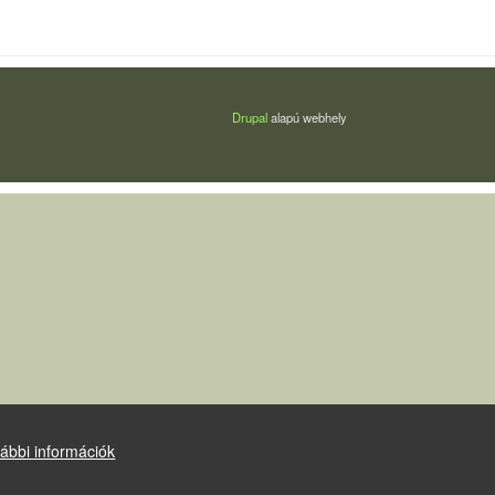
Drupal
alapú webhely
ábbi információk