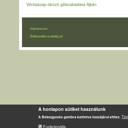
Vörösiszap-tározó gátszakadása Ajkán
LÁBLÉC
Impresszum
Sütikezelési szabályzat
A honlapon sütiket használunk
Tov
A Beleegyezés gombra kattintva hozzájárul ehhez.
Funkcionális