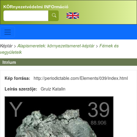
Ugrás a tartalomra
KÖRnyezetvédelmi INFOrmáció
Search
Képtár
>
Alapismeretek: környezetismeret-képtár
>
Fémek és
vegyületeik
Ittrium
Kép forrása
http://periodictable.com/Elements/039/index.html
Leírás szerzője
Gruiz Katalin