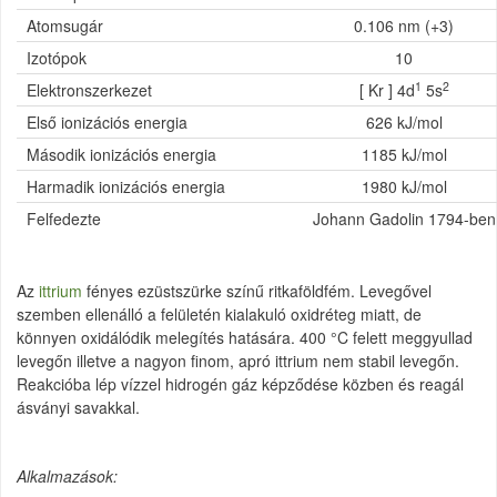
Atomsugár
0.106 nm (+3)
Izotópok
10
1
2
Elektronszerkezet
[ Kr ] 4d
5s
Első ionizációs energia
626 kJ/mol
Második ionizációs energia
1185 kJ/mol
Harmadik ionizációs energia
1980 kJ/mol
Felfedezte
Johann Gadolin 1794-ben
Az
ittrium
fényes ezüstszürke színű ritkaföldfém. Levegővel
szemben ellenálló a felületén kialakuló oxidréteg miatt, de
könnyen oxidálódik melegítés hatására. 400 °C felett meggyullad
levegőn illetve a nagyon finom, apró ittrium nem stabil levegőn.
Reakcióba lép vízzel hidrogén gáz képződése közben és reagál
ásványi savakkal.
Alkalmazások: