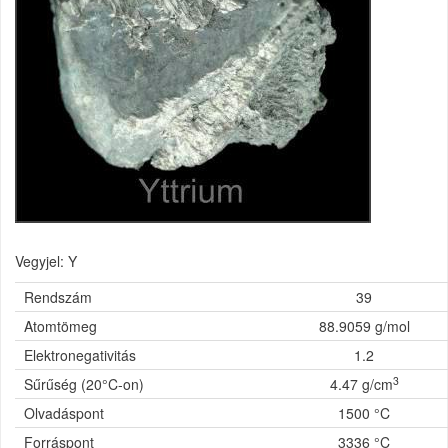
Vegyjel: Y
Rendszám
39
Atomtömeg
88.9059 g/mol
Elektronegativitás
1.2
3
Sűrűség (20°C-on)
4.47 g/cm
Olvadáspont
1500 °C
Forráspont
3336 °C