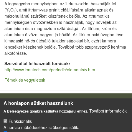
A legnagyobb mennyiségben az ittrium-oxidot használják fel
(Y
O
), amit ittrium-vas gránit előállítására alkalmaznak és
2
3
mikrohullámú szűrőket készítenek belőle. Az ittriumot kis
mennyiségben ötvözetekben is használják, hogy növeljék az
alumínium és a magnézium szilárdságát. Az ittrium, króm és
alumínium ötvözet nagyon jó hőálló. Az ittrium-oxid üvegbe téve
kimagasló hő-és ütésálló tulajdonságokkal bír, ezért kamera
lencséket készítenek belőle. Továbbá több szupravezető kerámia
alkotórésze.
Szerző által felhasznált források
http://www.lenntech.com/periodic/elements/y.htm
Fémek és vegyületeik
A honlapon sütiket használunk
LÁBLÉC
Impresszum
További információk
A Beleegyezés gombra kattintva hozzájárul ehhez.
Sütikezelési szabályzat
Funkcionális
Drupal
alapú webhely
A honlap működéséhez szükséges sütik.