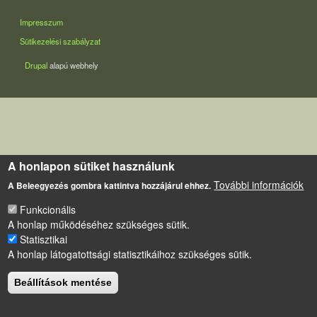
LÁBLÉC
Impresszum
Sütikezelési szabályzat
Drupal
alapú webhely
A honlapon sütiket használunk
További információk
A Beleegyezés gombra kattintva hozzájárul ehhez.
Funkcionális
A honlap működéséhez szükséges sütik.
Statisztikai
A honlap látogatottsági statisztikáihoz szükséges sütik.
Beállítások mentése