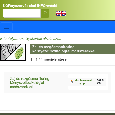
Ugrás a tartalomra
KÖRnyezetvédelmi INFOrmáció
Search
E-tanfolyamok: Gyakorlati alkalmazás
Zaj és rezgésmonitoring
környezettoxikológiai módszerekkel
1 - 1 / 1 megjelenítése
Zaj és rezgésmonitoring
alapismeretek
589.5
környezettoxikológiai
(tox).ppt
KB
módszerekkel