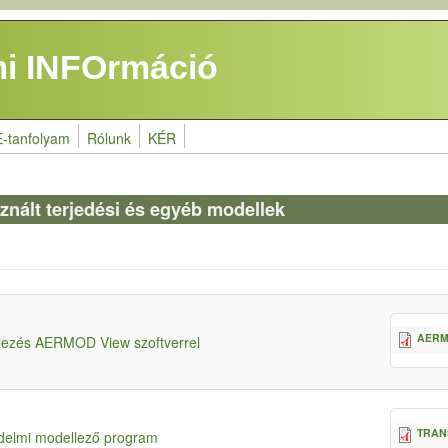
i INFOrmáció
E-tanfolyam
Rólunk
KÉR
nált terjedési és egyéb modellek
AERMO
llezés AERMOD View szoftverrel
TRANS
édelmi modellező program