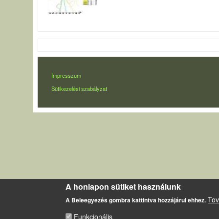
LÁBLÉC
Impresszum
Sütikezelési szabályzat
A honlapon sütiket használunk
Tov
A Beleegyezés gombra kattintva hozzájárul ehhez.
Funkcionális