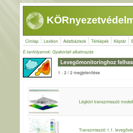
Ugrás a tartalomra
KÖRnyezetvédelm
Címlap
Lexikon
Adatbázisok
Térképek
Képtár
E-tanfolyamok: Gyakorlati alkalmazás
Levegőmonitoringhoz felhasz
1 - 2 / 2 megjelenítése
Légköri transzmisszió mode
Transzmisszió 1.1. levegőv