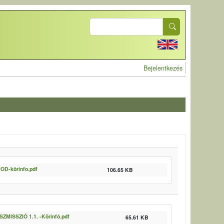
Search
User account 
Bejelentkezés
D-körinfo.pdf
106.65 KB
ZMISSZIÓ 1.1. -Körinfó.pdf
65.61 KB