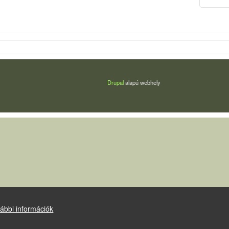
Drupal
alapú webhely
ábbi információk