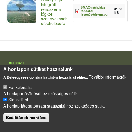
integrált
SMAQ-műholdas
rendszer a
81.35
rendszer
KB
légköri
levegővédelem.pdf
szennyezések
érzékelésére
LÁBLÉC
Impresszum
A honlapon sütiket használunk
Sütikezelési szabályzat
További információk
A Beleegyezés gombra kattintva hozzájárul ehhez.
Drupal
alapú webhely
Funkcionális
A honlap működéséhez szükséges sütik.
Statisztikai
A honlap látogatottsági statisztikáihoz szükséges sütik.
Beállítások mentése