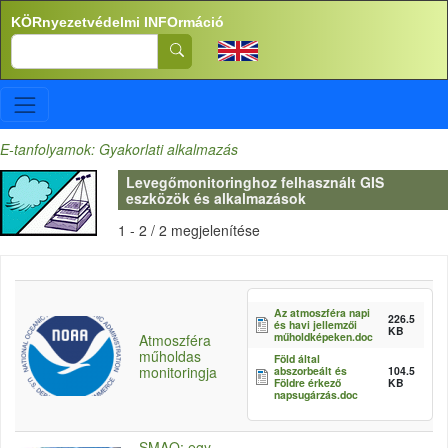
Ugrás a tartalomra
KÖRnyezetvédelmi INFOrmáció
Search
E-tanfolyamok: Gyakorlati alkalmazás
Levegőmonitoringhoz felhasznált GIS
eszközök és alkalmazások
1 - 2 / 2 megjelenítése
Az atmoszféra napi
226.5
és havi jellemzői
KB
műholdképeken.doc
Atmoszféra
műholdas
Föld által
monitoringja
abszorbeált és
104.5
Földre érkező
KB
napsugárzás.doc
SMAQ: egy