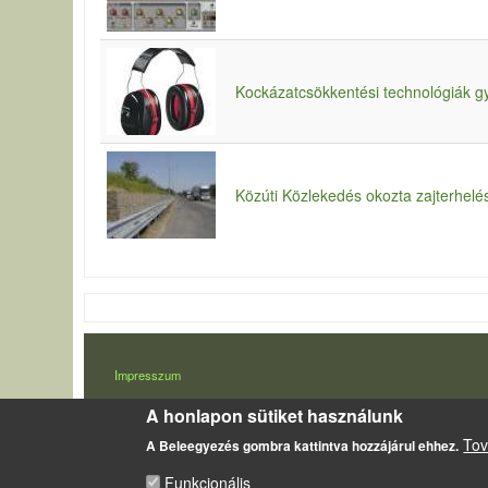
Kockázatcsökkentési technológiák gy
Közúti Közlekedés okozta zajterhelé
LÁBLÉC
Impresszum
Sütikezelési szabályzat
A honlapon sütiket használunk
Tov
A Beleegyezés gombra kattintva hozzájárul ehhez.
Funkcionális