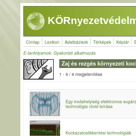
Ugrás a tartalomra
KÖRnyezetvédelm
Címlap
Lexikon
Adatbázisok
Térképek
Képtár
E-tanfolyamok: Gyakorlati alkalmazás
Zaj és rezgés környezeti ko
1 - 4 / 4 megjelenítése
Egy irodahelyiség elektromos sugár
technológia rövid leírása
Kockázatcsökkentési technológiák