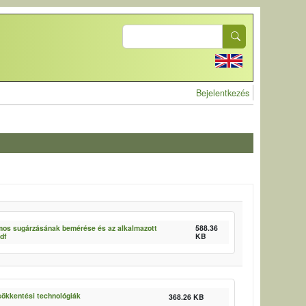
Search
User account 
Bejelentkezés
omos sugárzásának bemérése és az alkalmazott
588.36
pdf
KB
sökkentési technológiák
368.26 KB