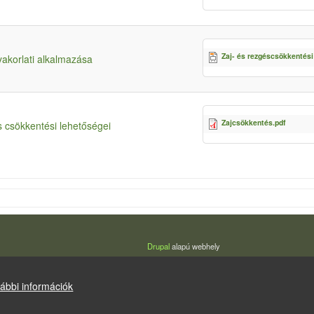
Zaj- és rezgéscsökkentési
akorlati alkalmazása
Zajcsökkentés.pdf
s csökkentési lehetőségei
Drupal
alapú webhely
ábbi információk