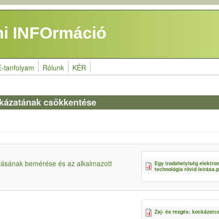
i INFOrmáció
E-tanfolyam
Rólunk
KÉR
ckázatának csökkentése
zásának bemérése és az alkalmazott
Egy irodahelyiség elektr
technológia rövid leírása.
Zaj- és rezgés: kockázatc