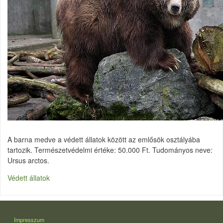
A barna medve a védett állatok között az emlősök osztályába
tartozik. Természetvédelmi értéke: 50.000 Ft. Tudományos neve:
Ursus arctos.
Védett állatok
LÁBLÉC
Impresszum