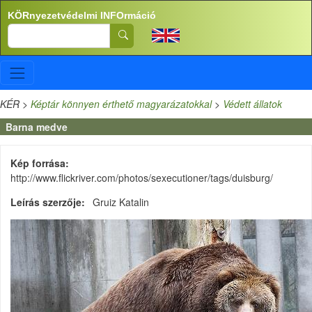
Ugrás a tartalomra
KÖRnyezetvédelmi INFOrmáció
Search
KÉR
>
Képtár könnyen érthető magyarázatokkal
>
Védett állatok
Barna medve
Kép forrása
http://www.flickriver.com/photos/sexecutioner/tags/duisburg/
Leírás szerzője
Gruiz Katalin