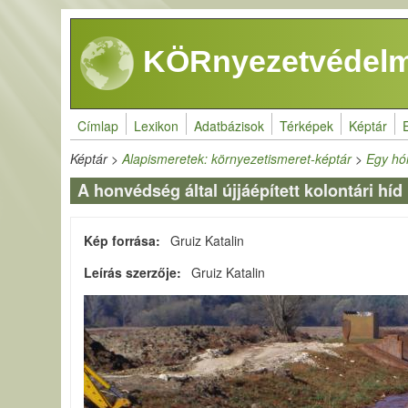
Ugrás a tartalomra
KÖRnyezetvédelm
Címlap
Lexikon
Adatbázisok
Térképek
Képtár
Képtár
>
Alapismeretek: környezetismeret-képtár
>
Egy hó
A honvédség által újjáépített kolontári híd
Kép forrása
Gruiz Katalin
Leírás szerzője
Gruiz Katalin