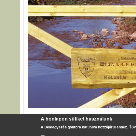
Az újjáépített híd, Kolontáron.
A honlapon sütiket használunk
Egy hónappal a vörösiszap-tározó gátjának átszakadás
Tov
A Beleegyezés gombra kattintva hozzájárul ehhez.