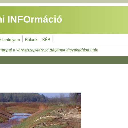
i INFOrmáció
E-tanfolyam
Rólunk
KÉR
nappal a vörösiszap-tározó gátjának átszakadása után