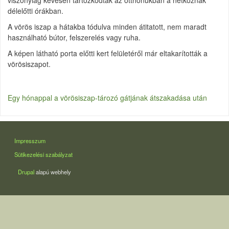
viszonylag kevesen tartózkodtak az otthonukban a hétköznak
délelőtti órákban.
A vörös iszap a hátakba tódulva minden átitatott, nem maradt
használható bútor, felszerelés vagy ruha.
A képen látható porta előtti kert felületéről már eltakarították a
vörösiszapot.
Egy hónappal a vörösiszap-tározó gátjának átszakadása után
LÁBLÉC
Impresszum
Sütikezelési szabályzat
Drupal
alapú webhely