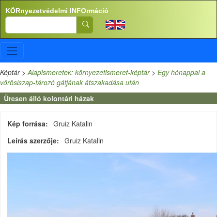
Ugrás a tartalomra
KÖRnyezetvédelmi INFOrmáció
Search
Képtár
>
Alapismeretek: környezetismeret-képtár
>
Egy hónappal a
vörösiszap-tározó gátjának átszakadása után
Üresen álló kolontári házak
Kép forrása
Gruiz Katalin
Leírás szerzője
Gruiz Katalin