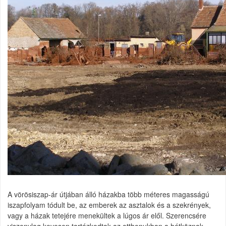
A vörösiszap-ár útjában álló házakba több méteres magasságú
iszapfolyam tódult be, az emberek az asztalok és a szekrények,
vagy a házak tetejére menekültek a lúgos ár elől. Szerencsére