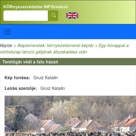
Ugrás a tartalomra
KÖRnyezetvédelmi INFOrmáció
Search
Képtár
>
Alapismeretek: környezetismeret-képtár
>
Egy hónappal a
vörösiszap-tározó gátjának átszakadása után
Terelőgát védi a falu házait
Kép forrása
Gruiz Katalin
Leírás szerzője
Gruiz Katalin