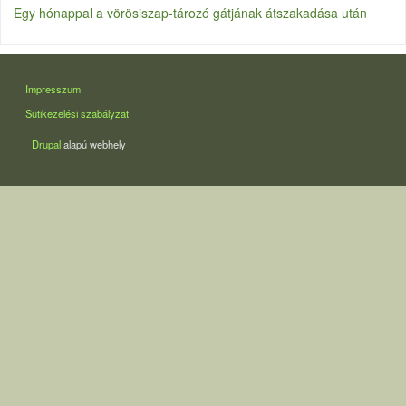
Egy hónappal a vörösiszap-tározó gátjának átszakadása után
LÁBLÉC
Impresszum
Sütikezelési szabályzat
Drupal
alapú webhely