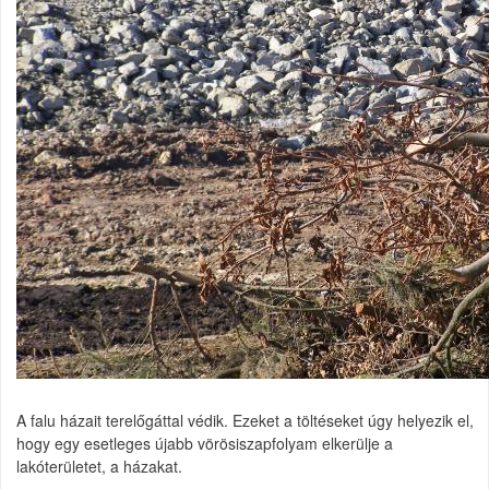
A falu házait terelőgáttal védik. Ezeket a töltéseket úgy helyezik el,
hogy egy esetleges újabb vörösiszapfolyam elkerülje a
lakóterületet, a házakat.