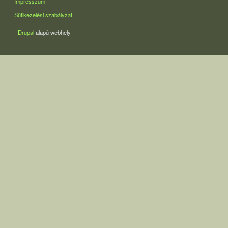
Impresszum
Sütikezelési szabályzat
Drupal
alapú webhely