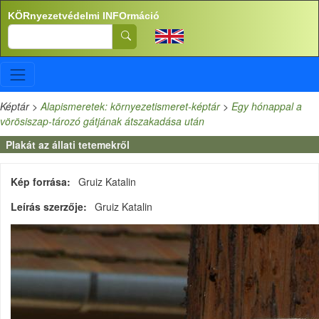
Ugrás a tartalomra
KÖRnyezetvédelmi INFOrmáció
Search
Képtár
>
Alapismeretek: környezetismeret-képtár
>
Egy hónappal a
vörösiszap-tározó gátjának átszakadása után
Plakát az állati tetemekről
Kép forrása
Gruiz Katalin
Leírás szerzője
Gruiz Katalin