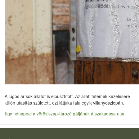
A lúgos ár sok állatot is elpusztított. Az állati tetemek kezelésére
külön utasítás született, ezt látjuka falu egyik villanyoszlopán.
Egy hónappal a vörösiszap-tározó gátjának átszakadása után
LÁBLÉC