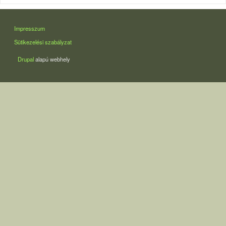
LÁBLÉC
Impresszum
Sütikezelési szabályzat
Drupal
alapú webhely