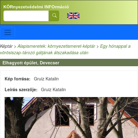
Ugrás a tartalomra
KÖRnyezetvédelmi INFOrmáció
Search
Képtár
>
Alapismeretek: környezetismeret-képtár
>
Egy hónappal a
vörösiszap-tározó gátjának átszakadása után
Elhagyott épület, Devecser
Kép forrása
Gruiz Katalin
Leírás szerzője
Gruiz Katalin