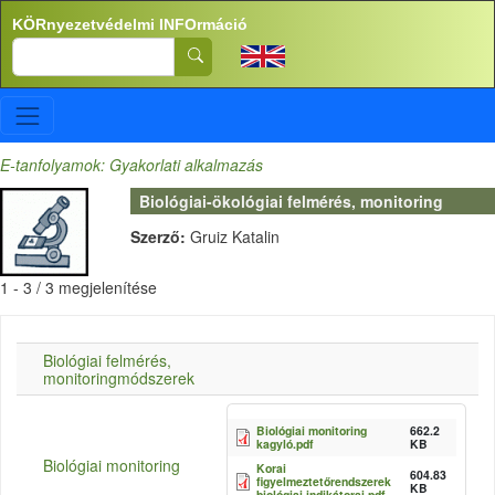
Ugrás a tartalomra
KÖRnyezetvédelmi INFOrmáció
Search
E-tanfolyamok: Gyakorlati alkalmazás
Biológiai-ökológiai felmérés, monitoring
Szerző:
Gruiz Katalin
1 - 3 / 3 megjelenítése
Biológiai felmérés,
monitoringmódszerek
Biológiai monitoring
662.2
kagyló.pdf
KB
Biológiai monitoring
Korai
604.83
figyelmeztetőrendszerek
KB
biológiai indikátorai.pdf