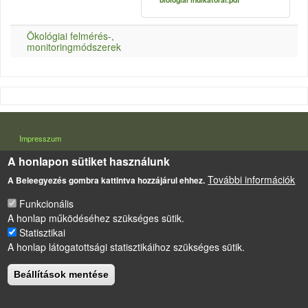
Ökológiai felmérés-,
monitoringmódszerek
LÁBLÉC
Impresszum
Sütikezelési szabályzat
A honlapon sütiket használunk
További információk
A Beleegyezés gombra kattintva hozzájárul ehhez.
Drupal
alapú webhely
Funkcionális
A honlap működéséhez szükséges sütik.
Statisztikai
A honlap látogatottsági statisztikáihoz szükséges sütik.
Beállítások mentése