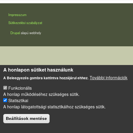
LÁBLÉC
Impresszum
Sütikezelési szabályzat
Drupal
alapú webhely
A honlapon sütiket használunk
További információk
A Beleegyezés gombra kattintva hozzájárul ehhez.
Funkcionális
A honlap működéséhez szükséges sütik.
Statisztikai
A honlap látogatottsági statisztikáihoz szükséges sütik.
Beállítások mentése