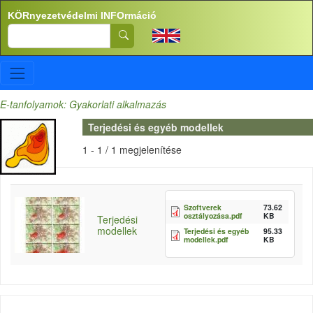
Ugrás a tartalomra
KÖRnyezetvédelmi INFOrmáció
Search
E-tanfolyamok: Gyakorlati alkalmazás
Terjedési és egyéb modellek
1 - 1 / 1 megjelenítése
Szoftverek
73.62
osztályozása.pdf
KB
Terjedési
modellek
Terjedési és egyéb
95.33
modellek.pdf
KB