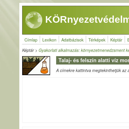
Ugrás a tartalomra
KÖRnyezetvédelm
Címlap
Lexikon
Adatbázisok
Térképek
Képtár
Képtár
>
Gyakorlati alkalmazás: környezetmenedzsment k
Talaj- és felszín alatti víz 
A címekre kattintva megtekinthetjük az ad