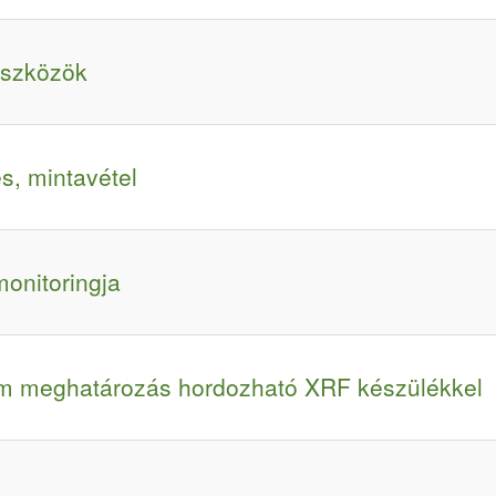
 eszközök
s, mintavétel
monitoringja
lom meghatározás hordozható XRF készülékkel