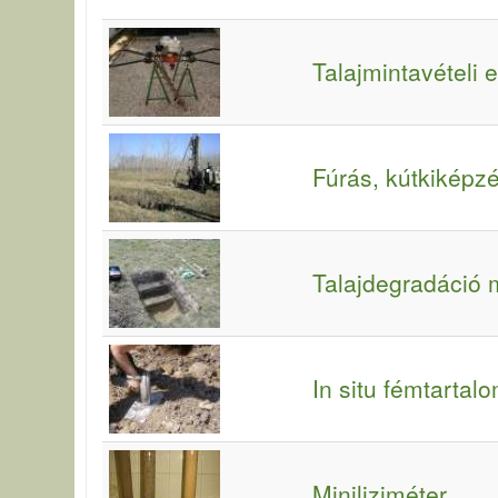
Talajmintavételi
Fúrás, kútkiképzé
Talajdegradáció 
In situ fémtarta
Miniliziméter