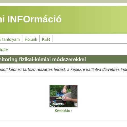
i INFOrmáció
E-tanfolyam
Rólunk
KÉR
éptár
monitoring fizikai-kémiai módszerekkel
ott képhez tartozó részletes leírást, a képekre kattintva diavetítés indu
Kémhatás