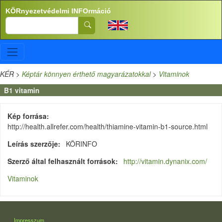
Ugrás a tartalomra
KÖRnyezetvédelmi INFOrmáció
Search
KÉR
>
Képtár könnyen érthető magyarázatokkal
>
Vitaminok
B1 vitamin
Kép forrása
http://health.allrefer.com/health/thiamine-vitamin-b1-source.html
Leírás szerzője
KÖRINFO
Szerző által felhasznált források
http://vitamin.dynanix.com/
Vitaminok
LÁBLÉC
Impresszum