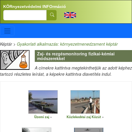
Ugrás a tartalomra
KÖRnyezetvédelmi INFOrmáció
Search
Képtár
>
Gyakorlati alkalmazás: környezetmenedzsment képtár
Zaj- és rezgésmonitoring fizikai-kémiai
módszerekkel
A címekre kattintva megtekinthetjük az adott képhez
tartozó részletes leírást, a képekre kattintva diavetítés indul.
Üzemi zaj
Közlekedési zaj Közút