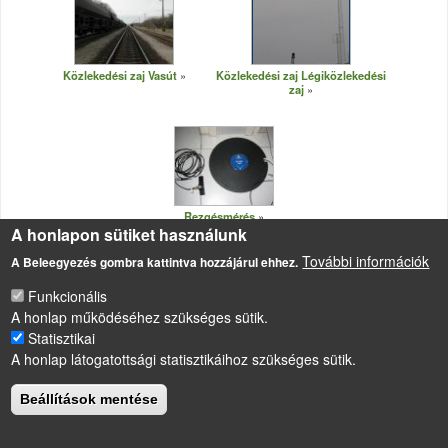
Közlekedési zaj Vasút
Közlekedési zaj Légiközlekedési
zaj
Rezgésmérés
A honlapon sütiket használunk
További információk
A Beleegyezés gombra kattintva hozzájárul ehhez.
Funkcionális
A honlap működéséhez szükséges sütik.
LÁBLÉC
Statisztikai
Impresszum
A honlap látogatottsági statisztikáihoz szükséges sütik.
Sütikezelési szabályzat
Beállítások mentése
Drupal
alapú webhely