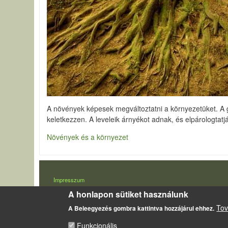
A növények képesek megváltoztatni a környezetüket. A gy
keletkezzen. A leveleik árnyékot adnak, és elpárologtatják
Növények és a környezet
LÁBLÉC
Impresszum
A honlapon sütiket használunk
Sütikezelési szabályzat
Tov
A Beleegyezés gombra kattintva hozzájárul ehhez.
Funkcionális