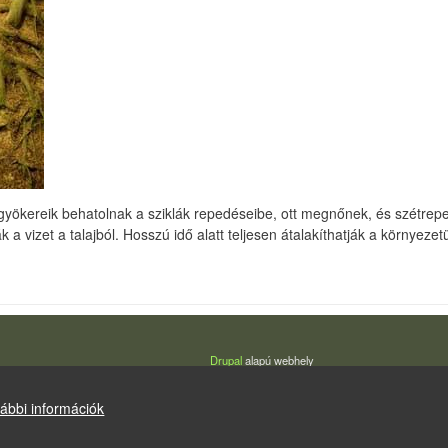
ökereik behatolnak a sziklák repedéseibe, ott megnőnek, és szétrepesz
 a vizet a talajból. Hosszú idő alatt teljesen átalakíthatják a környezet
Drupal
alapú webhely
ábbi információk