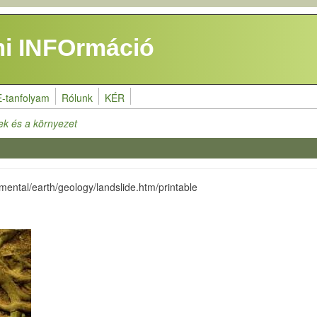
i INFOrmáció
E-tanfolyam
Rólunk
KÉR
k és a környezet
mental/earth/geology/landslide.htm/printable