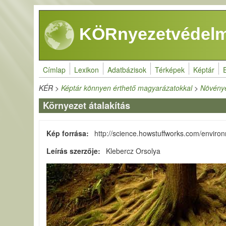
Ugrás a tartalomra
KÖRnyezetvédelm
Címlap
Lexikon
Adatbázisok
Térképek
Képtár
KÉR
>
Képtár könnyen érthető magyarázatokkal
>
Növénye
Környezet átalakítás
Kép forrása
http://science.howstuffworks.com/environ
Leírás szerzője
Klebercz Orsolya